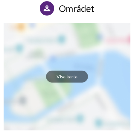
Området
Visa karta