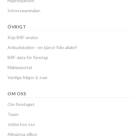
Nyproduktion
Intresseanmälan
ÖVRIGT
Köp BRF-analys
Anbudskollen - en tjänst från allabrf
BRF-data för företag
Mäklarportal
Vanliga frågor & svar
OM OSS
Om företaget
Team
Jobba hos oss
Allmänna villkor