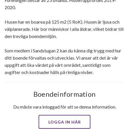
Föreningen består av 23 småhus. Husen uppfördes 2019-
2020.
Husen har en boarea på 125 m2 (5 RoK). Husen är ljusa och
välplanerade. Här bor människor i alla åldrar, vilket bidrar till
den trevliga boendemiljön.
Som medlem i Sandstugan 2 kan du känna dig trygg med hur
ditt boende förvaltas och utvecklas. Vi anser att det är vår
uppgift att öka värdet på vårt området, samtidigt som
avgifter och kostnader hålls på rimliga nivåer.
Boendeinformation
Du måste vara inloggad för att se denna information.
LOGGA IN HÄR