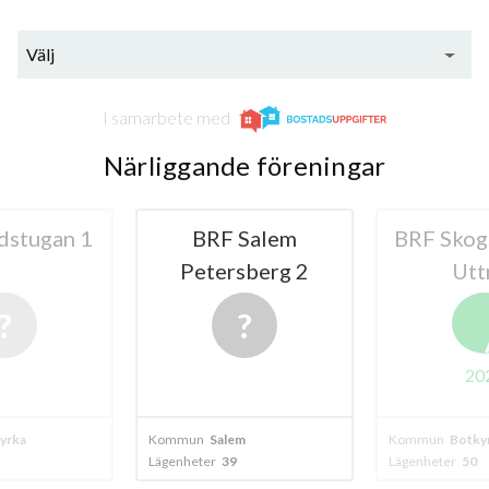
Välj
I samarbete med
Närliggande föreningar
dstugan 1
BRF Salem
BRF Skog
Petersberg 2
Utt
20
yrka
Kommun
Salem
Kommun
Botky
Lägenheter
39
Lägenheter
50