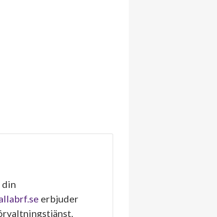
 din
allabrf.se
erbjuder
rvaltningstjänst.