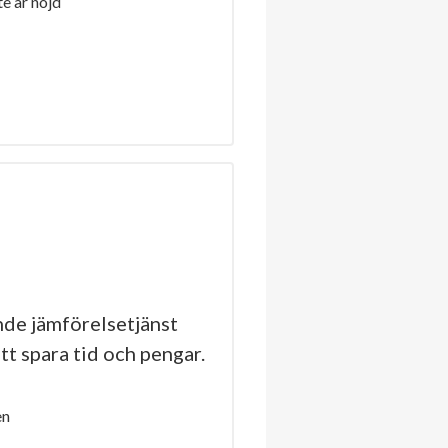
e är nöjd
de jämförelsetjänst
tt spara tid och pengar.
en