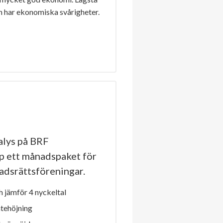
n har ekonomiska svårigheter.
lys på BRF
p ett månadspaket för
stadsrättsföreningar.
 jämför 4 nyckeltal
ntehöjning