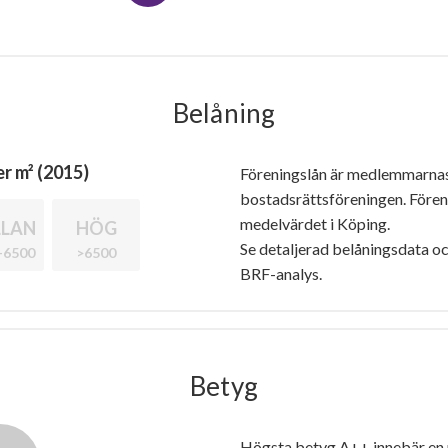
Belåning
r m² (2015)
Föreningslån är medlemmarna
bostadsrättsföreningen. Före
medelvärdet i Köping.
LAN
HÖG
Se detaljerad belåningsdata oc
-6500
>6500
BRF-analys.
Betyg
Högsta betyg A++ innebär en