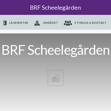
BRF Scheelegården
LÄGENHETER
OMRÅDET
STYRELSE & KONTAKT
BRF Scheelegården