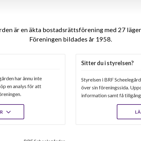
den är en äkta bostadsrättsförening med 27 lägen
Föreningen bildades år 1958
Sitter du i styrelsen?
ården har ännu inte
Styrelsen i BRF Scheelegårde
öp en analys för att
över sin föreningssida. Upp
öreningen.
information samt få tillgång 
ER
LÄ