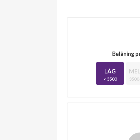
Belåning pe
LÅG
MEL
< 3500
3500