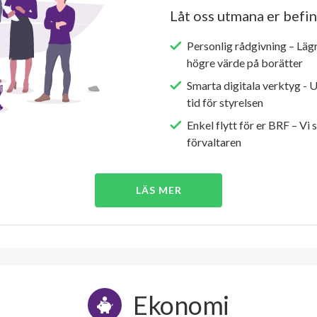
Låt oss utmana er befin
Personlig rådgivning – Läg
högre värde på borätter
Smarta digitala verktyg - 
tid för styrelsen
Enkel flytt för er BRF – Vi 
förvaltaren
LÄS MER
Ekonomi