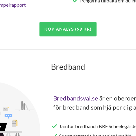
Pengarna tillbaka om du int
empelrapport
KÖP ANALYS (99 KR)
Bredband
Bredbandsval.se
är en oberoen
för bredband som hjälper dig a
Jämför bredband i BRF Scheelegård
Se uppdaterade kampanjer i realtid