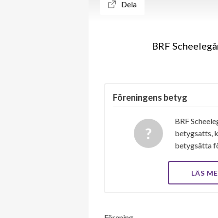
Dela
BRF Scheelegår
Föreningens betyg
BRF Scheeleg
betygsatts, k
betygsätta f
LÄS M
Förening