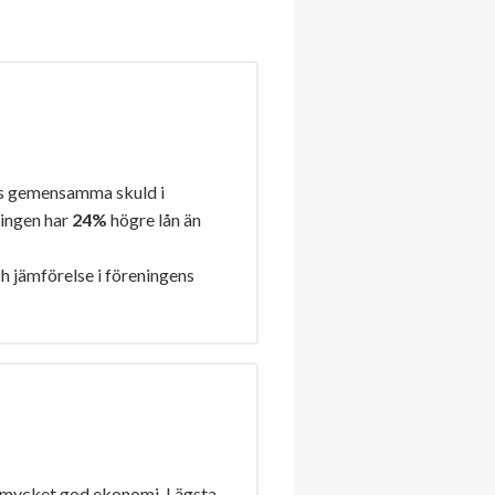
s gemensamma skuld i
ningen har
24%
högre lån än
h jämförelse i föreningens
 mycket god ekonomi. Lägsta