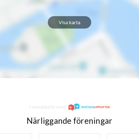
Visa karta
I samarbete med
Närliggande föreningar