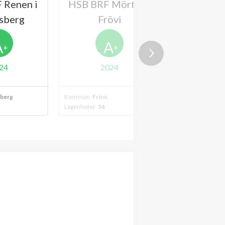
 Renen i
HSB BRF Mörten i
HSB BRF S
sberg
Frövi
i Linde
A
A
+
+
24
2024
202
sberg
Kommun
Frövi
Kommun
Frövi
Lägenheter
54
Lägenheter
44