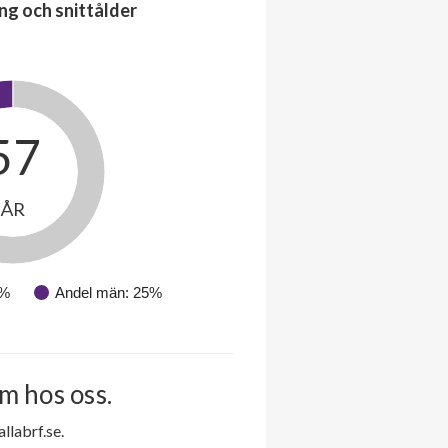
ng och snittålder
57
ÅR
5%
Andel män: 25%
m hos oss.
labrf.se.