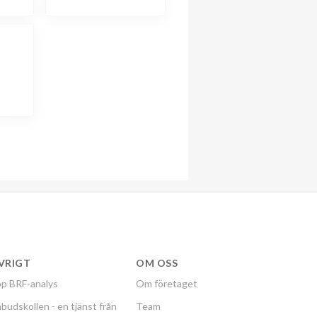
VRIGT
OM OSS
p BRF-analys
Om företaget
budskollen - en tjänst från
Team