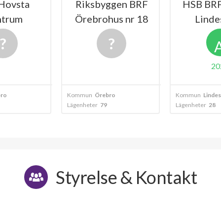
Hovsta
Riksbyggen BRF
HSB BRF
ntrum
Örebrohus nr 18
Linde
20
ro
Kommun
Örebro
Kommun
Linde
Lägenheter
79
Lägenheter
28
Styrelse & Kontakt