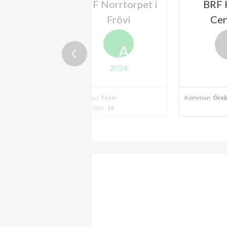
ullvivan i
BRF Norrtorpet i
BRF 
rövi
Frövi
Ce
A
2024
vi
Kommun
Frövi
Kommun
Öreb
4
Lägenheter
16