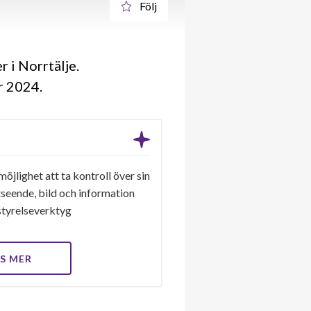
Följ
 i Norrtälje.
år 2024
möjlighet att ta kontroll över sin
seende, bild och information
a styrelseverktyg
S MER