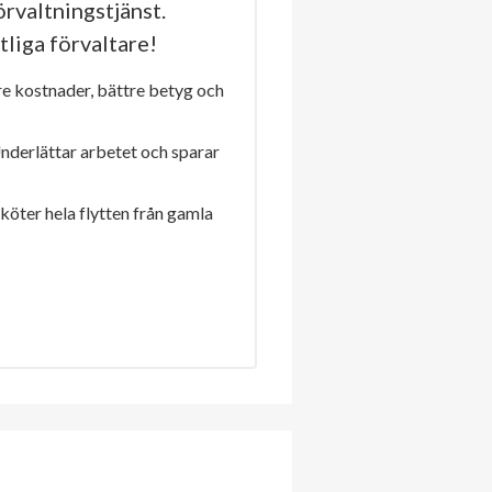
rvaltningstjänst.
tliga förvaltare!
re kostnader, bättre betyg och
Underlättar arbetet och sparar
sköter hela flytten från gamla