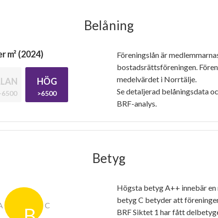
Belåning
r m² (2024)
Föreningslån är medlemmarna
bostadsrättsföreningen. Före
medelvärdet i Norrtälje.
LAN
HÖG
Se detaljerad belåningsdata oc
-6500
>6500
BRF-analys.
Betyg
Högsta betyg A++ innebär en
betyg C betyder att föreninge
BRF Siktet 1 har fått delbety