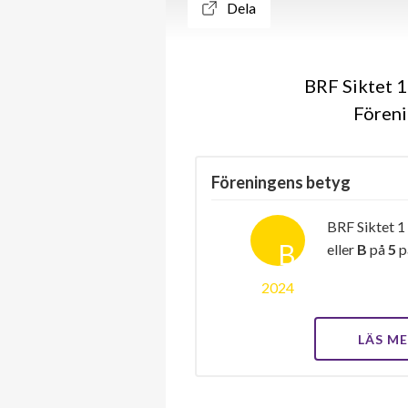
Dela
BRF Siktet 1
Föreni
Föreningens betyg
BRF Siktet 1
B
eller
B
på
5
p
2024
LÄS M