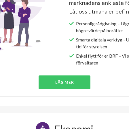
marknadens enklaste fö
Låt oss utmana er befin
Personlig rådgivning – Läg
högre värde på borätter
Smarta digitala verktyg - 
tid för styrelsen
Enkel flytt för er BRF – Vi 
förvaltaren
LÄS MER