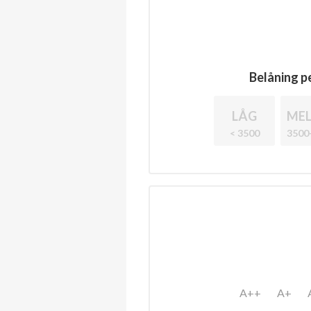
Belåning pe
LÅG
MEL
< 3500
3500