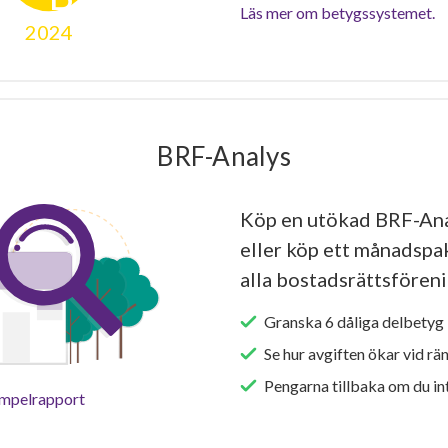
Läs mer om betygssystemet.
2024
BRF-Analys
Köp en utökad BRF-Ana
eller köp ett månadspake
alla bostadsrättsföreni
Granska 6 dåliga delbetyg 
Se hur avgiften ökar vid rä
Pengarna tillbaka om du int
empelrapport