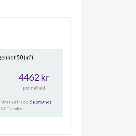
ägenhet
50
(m²)
4462 kr
per månad
 räntan går upp.
Se prognos
i
 BRF-analys.