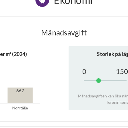
Ekonomi
Månadsavgift
er m² (2024)
Storlek på l
0
150
667
Månadsavgiften kan öka när
föreningens
Norrtälje