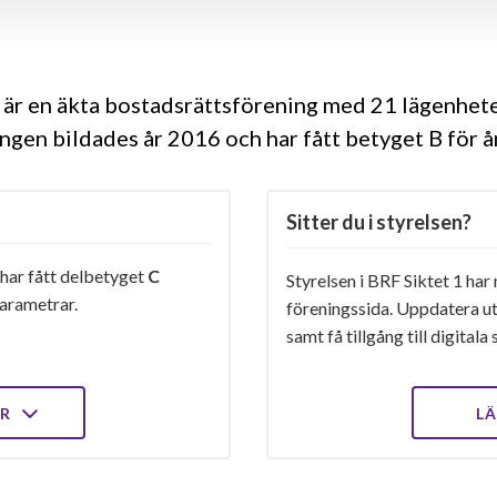
 är en äkta bostadsrättsförening med 21 lägenheter
ngen bildades år 2016 och har fått betyget B för 
Sitter du i styrelsen?
 har fått delbetyget
C
Styrelsen i BRF Siktet 1 har 
arametrar.
föreningssida. Uppdatera ut
samt få tillgång till digital
ER
LÄ