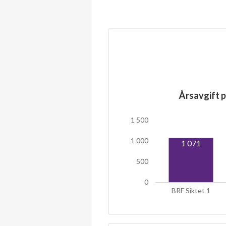
Årsavgift p
1 500
1 000
1 071
500
0
BRF Siktet 1