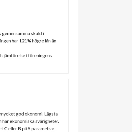
s gemensamma skuld i
ningen har
121%
högre lån än
h jämförelse i föreningens
 mycket god ekonomi. Lägsta
n har ekonomiska svårigheter.
get
C
eller
B
på
5
parametrar.