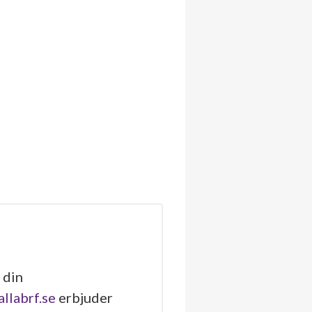
 din
allabrf.se
erbjuder