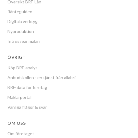
Översikt BRF-Lån
Ränteguiden
Digitala verktyg
Nyproduktion
Intresseanmälan
ÖVRIGT
Köp BRF-analys
Anbudskollen - en tjänst från allabrf
BRF-data för företag
Mäklarportal
Vanliga frågor & svar
OM OSS
Om företaget