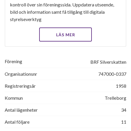
kontroll över sin föreningssida. Uppdatera utseende,
bild och information samt få tillgång till digitala
styrelseverktyg
LÄS MER
Förening
BRF Silverskatten
Organisationsnr
747000-0337
Registreringsår
1958
Kommun
Trelleborg
Antal lägenheter
34
Antal följare
11