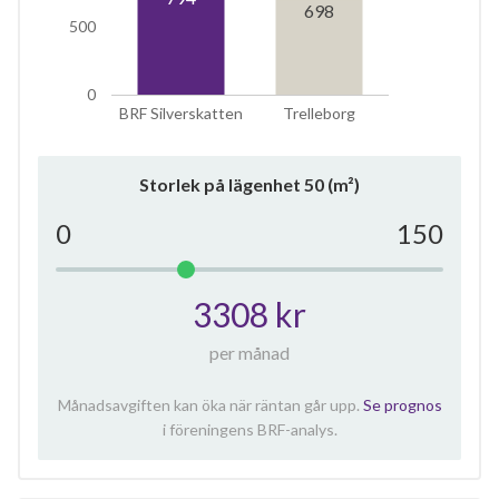
698
500
0
BRF Silverskatten
Trelleborg
Storlek på lägenhet
50
(m²)
0
150
3308 kr
per månad
Månadsavgiften kan öka när räntan går upp.
Se prognos
i föreningens BRF-analys.