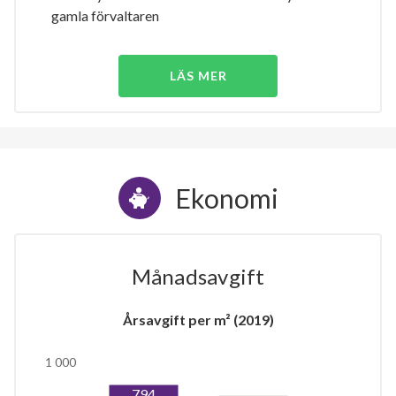
gamla förvaltaren
LÄS MER
Ekonomi
Månadsavgift
Årsavgift per m² (2019)
1 000
794