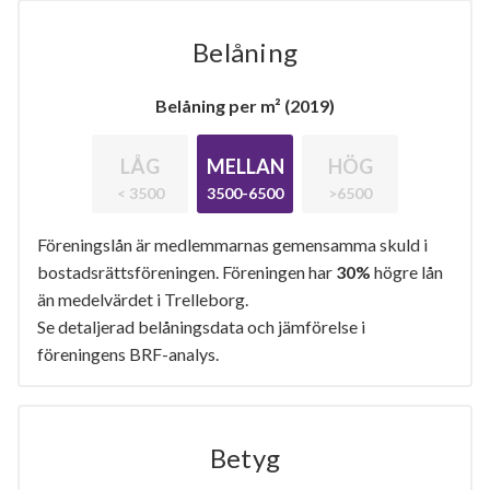
Belåning
Belåning per m² (2019)
LÅG
MELLAN
HÖG
< 3500
3500-6500
>6500
Föreningslån är medlemmarnas gemensamma skuld i
bostadsrättsföreningen. Föreningen har
30%
högre lån
än medelvärdet i Trelleborg.
Se detaljerad belåningsdata och jämförelse i
föreningens BRF-analys.
Betyg