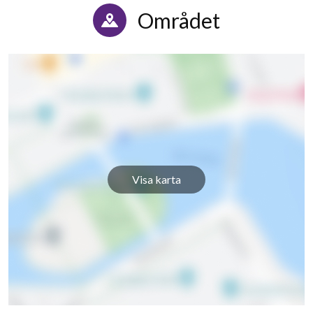
Området
Visa karta