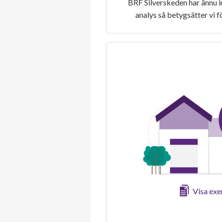
BRF Silverskeden har ännu i
analys så betygsätter vi 
Visa ex