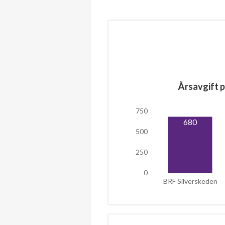
Årsavgift p
750
680
500
250
0
BRF Silverskeden