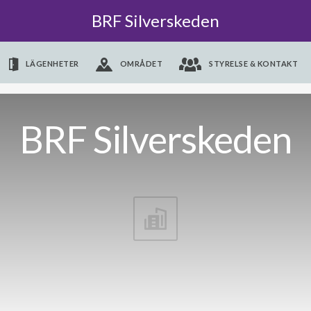
BRF Silverskeden
LÄGENHETER
OMRÅDET
STYRELSE & KONTAKT
BRF Silverskeden