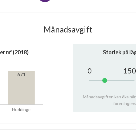
Månadsavgift
er m² (2018)
Storlek på l
0
150
671
Månadsavgiften kan öka när
föreningens
Huddinge