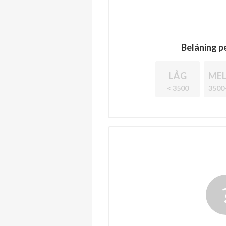
Belåning pe
LÅG
MEL
< 3500
3500