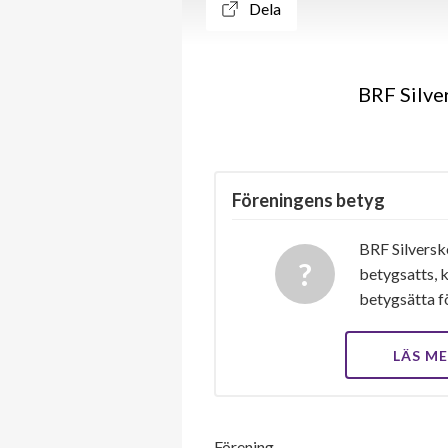
Dela
BRF Silve
Föreningens betyg
BRF Silversk
betygsatts, k
betygsätta f
LÄS M
Förening