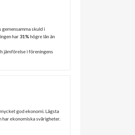
s gemensamma skuld i
ningen har
31%
högre lån än
h jämförelse i föreningens
 mycket god ekonomi. Lägsta
n har ekonomiska svårigheter.