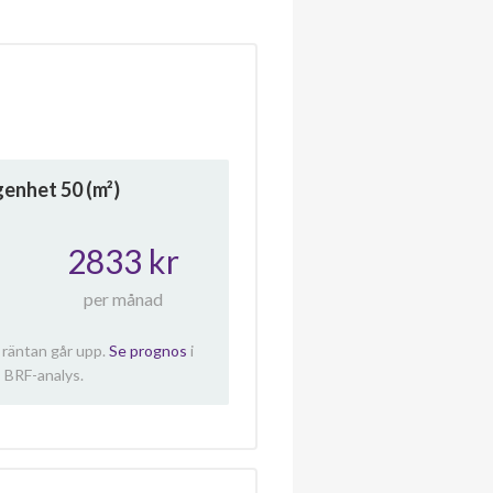
ägenhet
50
(m²)
2833 kr
per månad
 räntan går upp.
Se prognos
i
 BRF-analys.