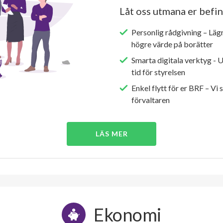
Låt oss utmana er befin
Personlig rådgivning – Läg
högre värde på borätter
Smarta digitala verktyg - 
tid för styrelsen
Enkel flytt för er BRF – Vi 
förvaltaren
LÄS MER
Ekonomi