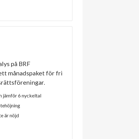
lys på BRF
ett månadspaket för fri
dsrättsföreningar.
 jämför 6 nyckeltal
ntehöjning
e är nöjd