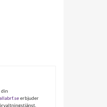
 din
allabrf.se
erbjuder
rvaltningstjänst.