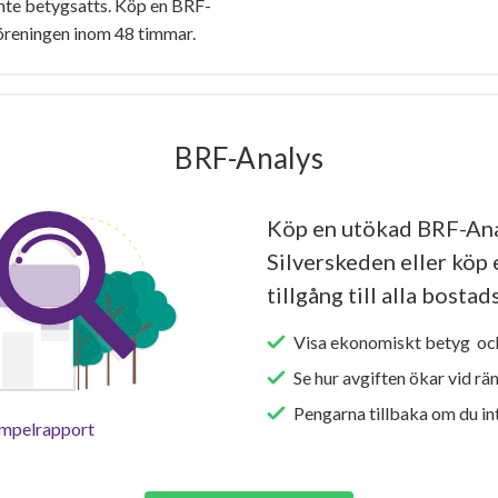
nte betygsatts. Köp en BRF-
föreningen inom 48 timmar.
BRF-Analys
Köp en utökad BRF-Ana
Silverskeden eller köp 
tillgång till alla bosta
Visa ekonomiskt betyg och
Se hur avgiften ökar vid rä
Pengarna tillbaka om du int
empelrapport