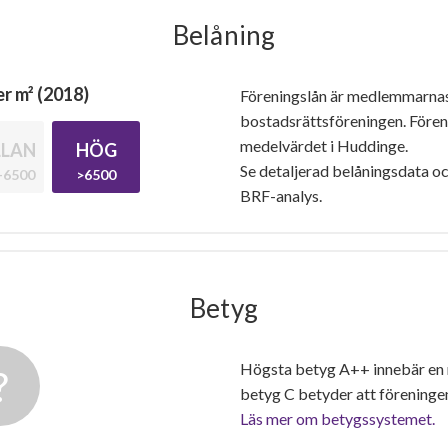
Belåning
r m² (2018)
Föreningslån är medlemmarna
bostadsrättsföreningen. Före
medelvärdet i Huddinge.
LAN
HÖG
Se detaljerad belåningsdata oc
-6500
>6500
BRF-analys.
Betyg
Högsta betyg A++ innebär en
betyg C betyder att föreninge
Läs mer om betygssystemet.