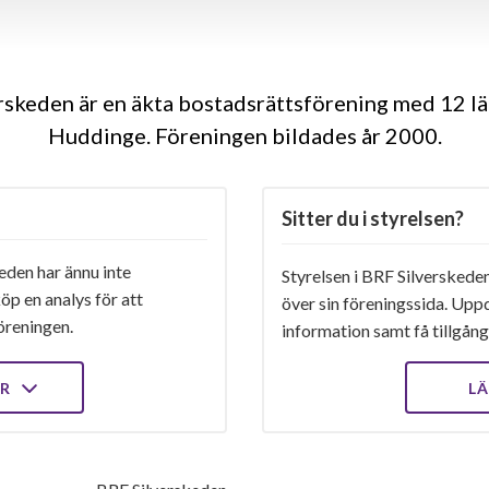
rskeden är en äkta bostadsrättsförening med 12 lä
Huddinge. Föreningen bildades år 2000
Sitter du i styrelsen?
eden har ännu inte
Styrelsen i BRF Silverskeden
öp en analys för att
över sin föreningssida. Upp
öreningen.
information samt få tillgång 
ER
LÄ