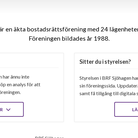
r en äkta bostadsrättsförening med 24 lägenhete
Föreningen bildades år 1988
Sitter du i styrelsen?
 har ännu inte
Styrelsen i BRF Sjöhagen har
öp en analys för att
sin föreningssida. Uppdater
öreningen.
samt få tillgång till digital
ER
LÄ