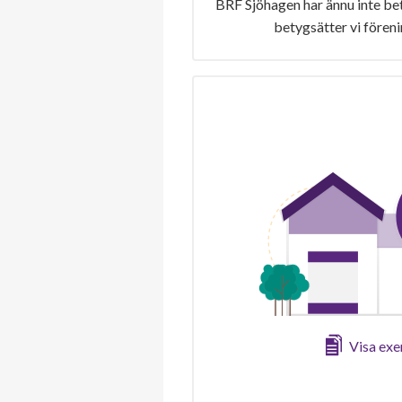
BRF Sjöhagen har ännu inte be
betygsätter vi fören
Visa ex