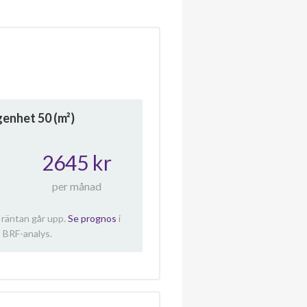
ägenhet
50
(m²)
2645 kr
per månad
 räntan går upp.
Se prognos
i
 BRF-analys.