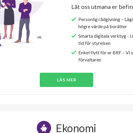
Låt oss utmana er befin
Personlig rådgivning – Läg
högre värde på borätter
Smarta digitala verktyg - 
tid för styrelsen
Enkel flytt för er BRF – Vi 
förvaltaren
LÄS MER
Ekonomi