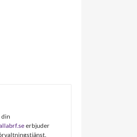
 din
allabrf.se
erbjuder
rvaltningstjänst.