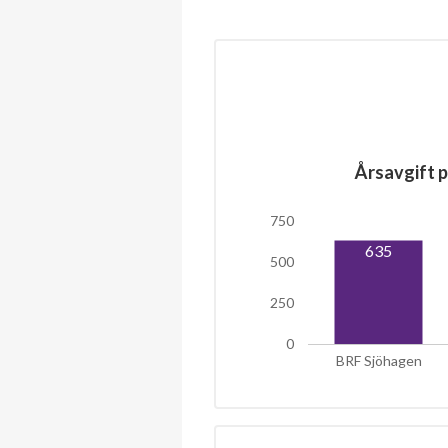
Årsavgift p
750
635
500
250
0
BRF Sjöhagen