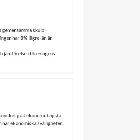
s gemensamma skuld i
ningen har
8%
lägre lån än
h jämförelse i föreningens
 mycket god ekonomi. Lägsta
n har ekonomiska svårigheter.