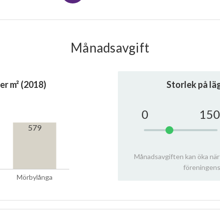
Månadsavgift
er m² (2018)
Storlek på l
0
150
579
Månadsavgiften kan öka när
föreningens
Mörbylånga