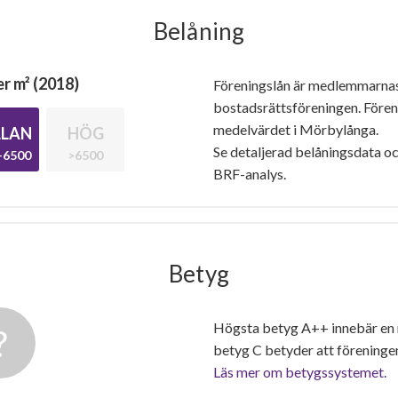
Belåning
r m² (2018)
Föreningslån är medlemmarna
bostadsrättsföreningen. Före
medelvärdet i Mörbylånga.
LAN
HÖG
Se detaljerad belåningsdata oc
-6500
>6500
BRF-analys.
Betyg
Högsta betyg A++ innebär en
betyg C betyder att föreninge
Läs mer om betygssystemet.