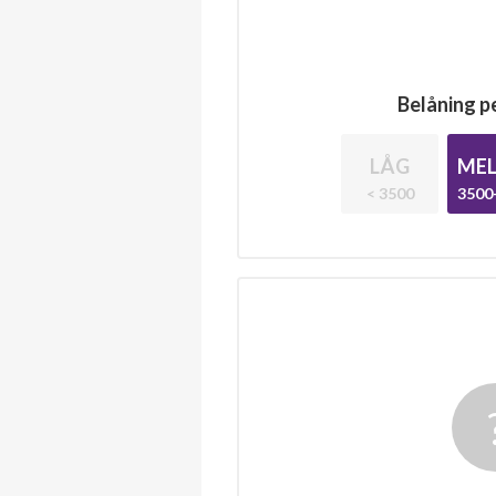
Belåning pe
LÅG
MEL
< 3500
3500