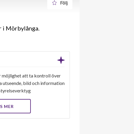
Följ
r i Mörbylånga.
 möjlighet att ta kontroll över
a utseende, bild och information
a styrelseverktyg
S MER