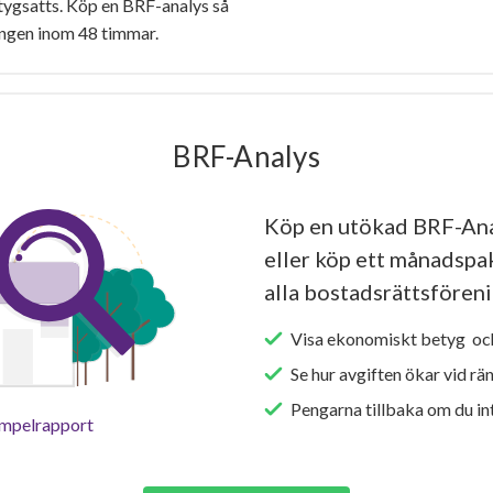
tygsatts. Köp en BRF-analys så
ingen inom 48 timmar.
BRF-Analys
Köp en utökad BRF-Ana
eller köp ett månadspake
alla bostadsrättsföreni
Visa ekonomiskt betyg och
Se hur avgiften ökar vid rä
Pengarna tillbaka om du int
empelrapport