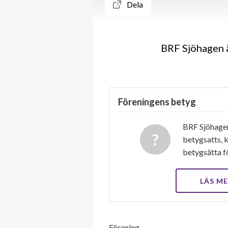
Dela
BRF Sjöhagen ä
Föreningens betyg
BRF Sjöhagen
betygsatts, k
betygsätta f
LÄS M
Förening