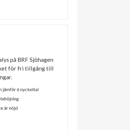
lys på BRF Sjöhagen
t för fri tillgång till
ngar.
 jämför 6 nyckeltal
ntehöjning
e är nöjd