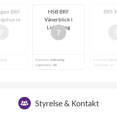
ggen BRF
HSB BRF
BRF F
ngshus nr
Vänerblick i
19
Lidköping
öping
Kommun
Lidköping
Kommun
Lidkö
Lägenheter
48
Lägenheter
51
Styrelse & Kontakt