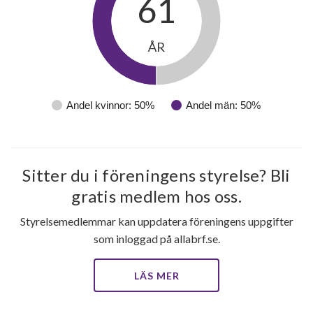
61
ÅR
Andel kvinnor: 50%
Andel män: 50%
8
Sitter du i föreningens styrelse? Bli
gratis medlem hos oss.
lägenheter
m²
Styrelsemedlemmar kan uppdatera föreningens uppgifter
som inloggad på allabrf.se.
LÄS MER