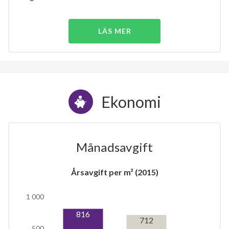
LÄS MER
Ekonomi
Månadsavgift
Årsavgift per m² (2015)
1 000
816
712
500