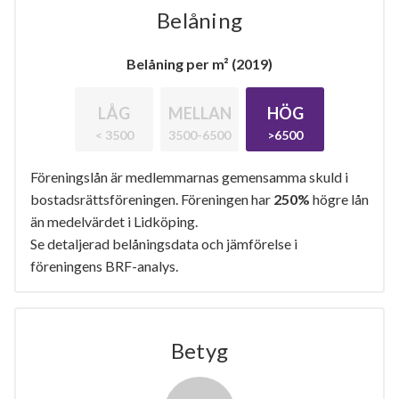
Belåning
Belåning per m² (2019)
LÅG
MELLAN
HÖG
< 3500
3500-6500
>6500
Föreningslån är medlemmarnas gemensamma skuld i
bostadsrättsföreningen. Föreningen har
250%
högre lån
än medelvärdet i Lidköping.
Se detaljerad belåningsdata och jämförelse i
föreningens BRF-analys.
Betyg