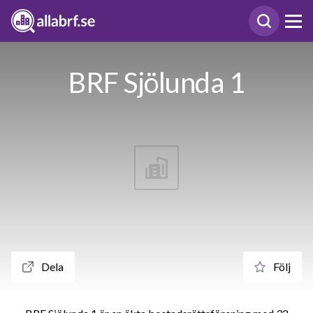
BRF Sjölunda 1
Dela
Följ