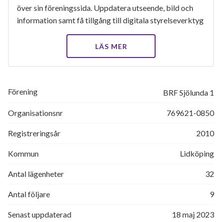
över sin föreningssida. Uppdatera utseende, bild och
information samt få tillgång till digitala styrelseverktyg
LÄS MER
Förening
BRF Sjölunda 1
Organisationsnr
769621-0850
Registreringsår
2010
Kommun
Lidköping
Antal lägenheter
32
Antal följare
9
Senast uppdaterad
18 maj 2023