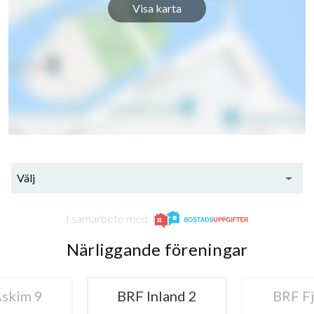
Visa karta
Välj
I samarbete med
Närliggande föreningar
RF Inland 2
BRF Fjädern
BR