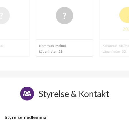
B
2024
n
Malmö
Kommun
Malmö
Kommun
ter
28
Lägenheter
32
Lägenhet
Styrelse & Kontakt
Styrelsemedlemmar