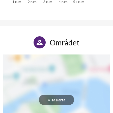
1 rum
2 rum
3 rum
4 rum
5+ rum
Området
Visa karta