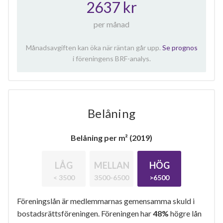
2637 kr
per månad
Månadsavgiften kan öka när räntan går upp.
Se prognos
i föreningens BRF-analys.
Belåning
Belåning per m² (2019)
LÅG
MELLAN
HÖG
< 3500
3500-6500
>6500
Föreningslån är medlemmarnas gemensamma skuld i
bostadsrättsföreningen. Föreningen har
48%
högre lån