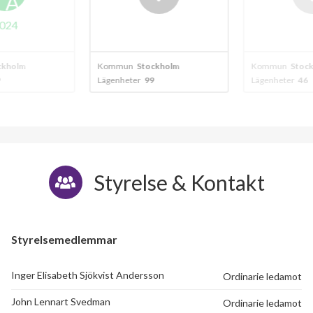
A
024
kholm
Kommun
Stockholm
Kommun
Stock
Lägenheter
99
Lägenheter
46
Styrelse & Kontakt
Styrelsemedlemmar
Inger Elisabeth Sjökvist Andersson
Ordinarie ledamot
John Lennart Svedman
Ordinarie ledamot