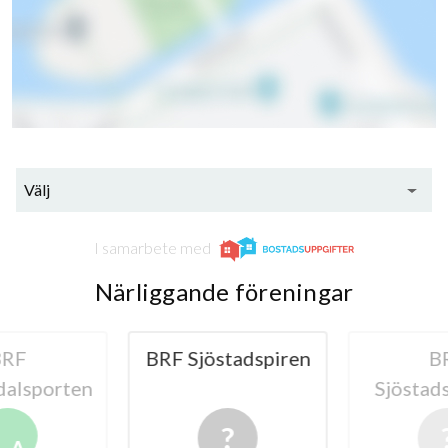
Välj
I samarbete med
Närliggande föreningar
RF
BRF Sjöstadspiren
B
alsporten
Sjöstad