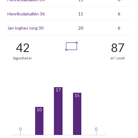
Henriksdalsallén 36
11
6
Jan Inghes torg 30
20
6
17
15
10
0
0
0
0