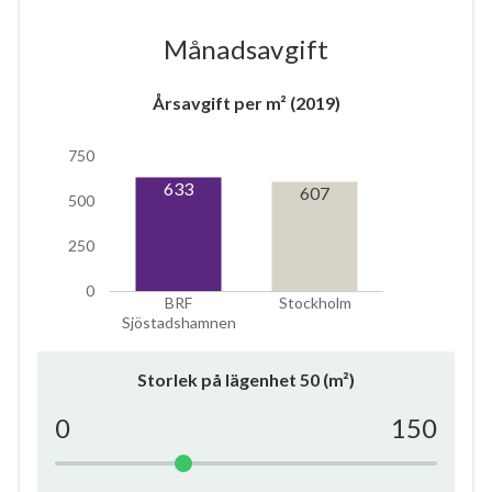
Månadsavgift
Årsavgift per m² (2019)
750
633
607
500
250
0
BRF
Stockholm
Sjöstadshamnen
Storlek på lägenhet
50
(m²)
0
150