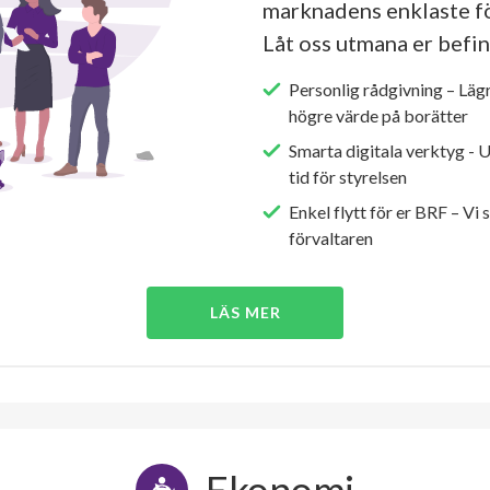
marknadens enklaste fö
Låt oss utmana er befin
Personlig rådgivning – Läg
högre värde på borätter
Smarta digitala verktyg - 
tid för styrelsen
Enkel flytt för er BRF – Vi 
förvaltaren
LÄS MER