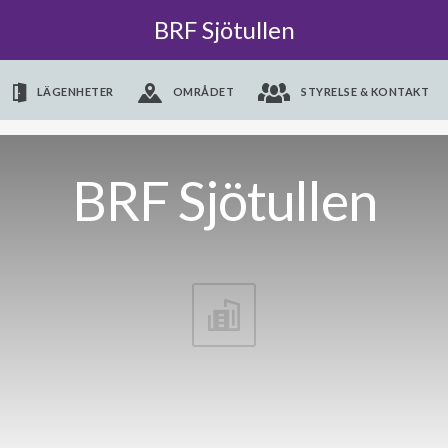
BRF Sjötullen
LÄGENHETER
OMRÅDET
STYRELSE & KONTAKT
BRF Sjötullen