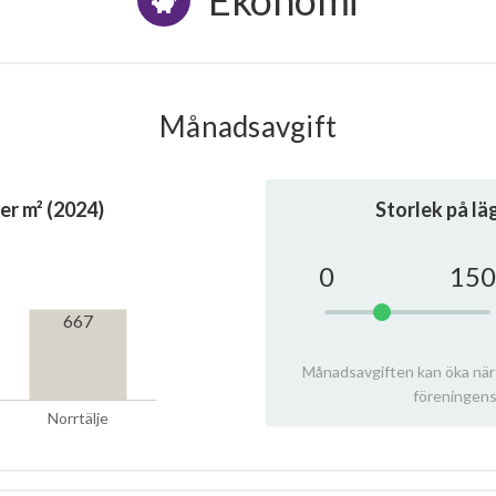
Ekonomi
Månadsavgift
er m² (2024)
Storlek på l
0
150
667
Månadsavgiften kan öka när
föreningens
Norrtälje