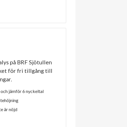
lys på BRF Sjötullen
t för fri tillgång till
ngar.
och jämför 6 nyckeltal
ntehöjning
e är nöjd