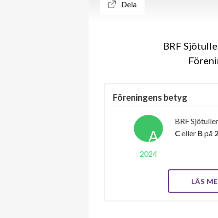
Dela
BRF Sjötulle
Föreni
Föreningens betyg
BRF Sjötullen
A
C
eller
B
på
2024
LÄS M