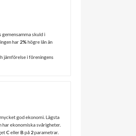
s gemensamma skuld i
ningen har
2%
högre lån än
h jämförelse i föreningens
 mycket god ekonomi. Lägsta
n har ekonomiska svårigheter.
get
C
eller
B
på
2
parametrar.