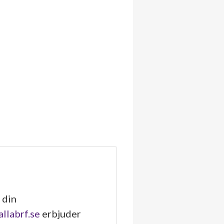
 din
allabrf.se
erbjuder