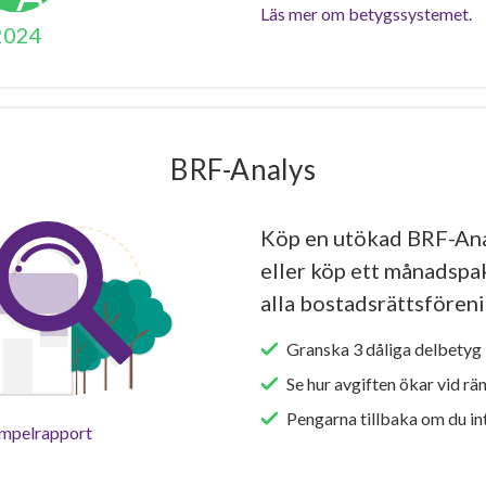
Läs mer om betygssystemet.
2024
BRF-Analys
Köp en utökad BRF-Ana
eller köp ett månadspake
alla bostadsrättsföreni
Granska 3 dåliga delbetyg 
Se hur avgiften ökar vid rä
Pengarna tillbaka om du int
empelrapport