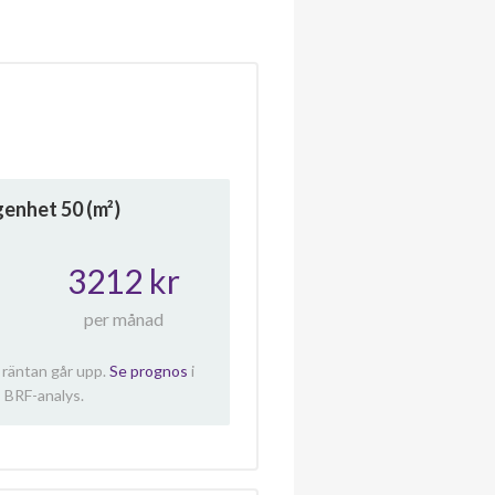
ägenhet
50
(m²)
3212 kr
per månad
 räntan går upp.
Se prognos
i
 BRF-analys.