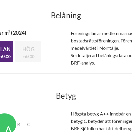
Belåning
r m² (2024)
Föreningslån är medlemmarna
bostadsrättsföreningen. Före
medelvärdet i Norrtälje.
LAN
HÖG
Se detaljerad belåningsdata oc
-6500
>6500
BRF-analys.
Betyg
Högsta betyg A++ innebär en
betyg C betyder att föreninge
BRF Sjötullen har fått delbety