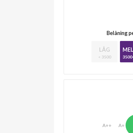
Belåning pe
LÅG
MEL
< 3500
3500