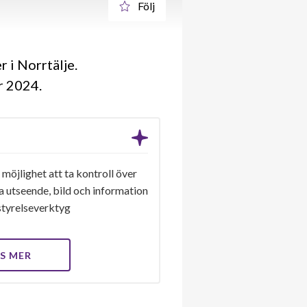
Följ
 i Norrtälje.
år 2024
 möjlighet att ta kontroll över
a utseende, bild och information
a styrelseverktyg
S MER