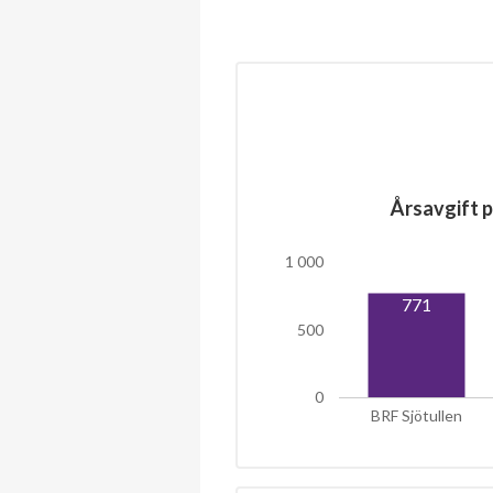
Årsavgift p
1 000
771
500
0
BRF Sjötullen