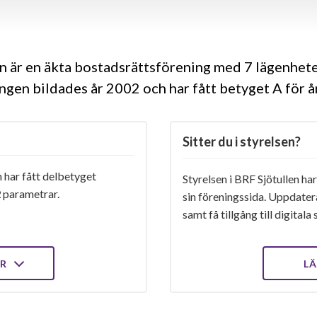
n är en äkta bostadsrättsförening med 7 lägenheter
ngen bildades år 2002 och har fått betyget A för 
Sitter du i styrelsen?
 har fått delbetyget
Styrelsen i BRF Sjötullen har
2
parametrar.
sin föreningssida. Uppdater
samt få tillgång till digital
ER
LÄ