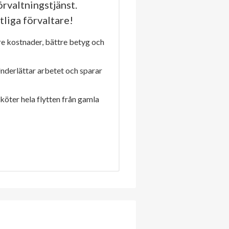
rvaltningstjänst.
tliga förvaltare!
re kostnader, bättre betyg och
Underlättar arbetet och sparar
sköter hela flytten från gamla