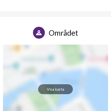
Området
Visa karta