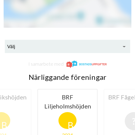
Välj
I samarbete med
Närliggande föreningar
ikshöjden
BRF
BRF Fåge
Liljeholmshöjden
B
B
024
2024