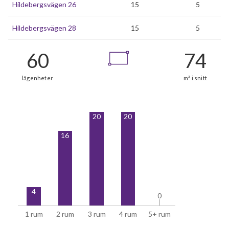
Hildebergsvägen 26
15
5
Hildebergsvägen 28
15
5
20
20
60
16
lägenheter
4
0
0
1 rum
2 rum
3 rum
4 rum
5+ rum