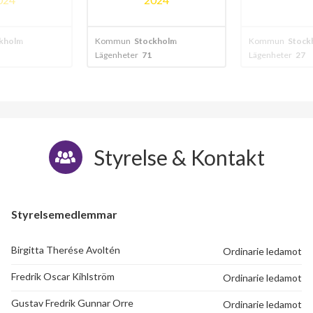
kholm
Kommun
Stockholm
Kommun
Stock
Lägenheter
71
Lägenheter
27
Styrelse & Kontakt
Styrelsemedlemmar
Birgitta Therése Avoltén
Ordinarie ledamot
Fredrik Oscar Kihlström
Ordinarie ledamot
Gustav Fredrik Gunnar Orre
Ordinarie ledamot