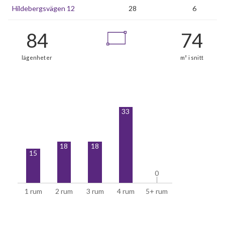
Hildebergsvägen 12
28
6
33
18
18
15
0
0
1 rum
2 rum
3 rum
4 rum
5+ rum