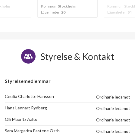
kholm
Kommun
Stockholm
Kommun
Stock
Lägenheter
84
Lägenheter
60
Styrelse & Kontakt
Styrelsemedlemmar
Cecilia Charlotte Hansson
Ordinarie ledamot
Hans Lennart Rydberg
Ordinarie ledamot
Olli Mauritz Aalto
Ordinarie ledamot
Sara Margarita Pastene Östh
Ordinarie ledamot