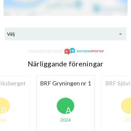
84
Välj
lägenheter
I samarbete med
Närliggande föreningar
ingen nr 1
BRF Sjövikshöjden
BRF Sjöv
A
B
024
2024
20