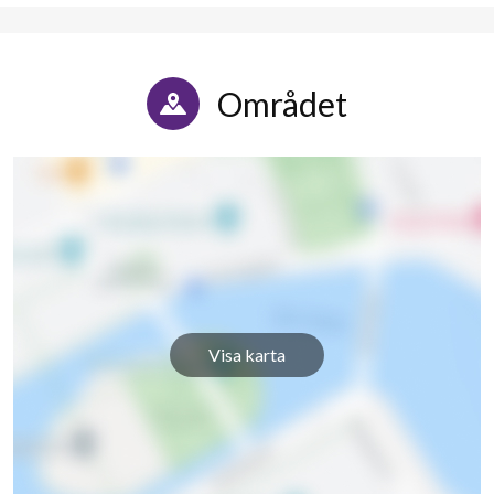
Området
Visa karta