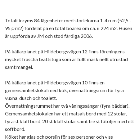
Totalt inryms 84 lägenheter med storlekarna 1-4 rum (52,5 -
95,0 m2) fördelat på en total boarea om ca. 6 224 m2. Husen
är uppförda av JM och stod färdiga 2006.
På källarplanet på Hildebergsvägen 12 finns föreningens
mycket fräscha tvättstuga som är fullt maskinellt utrustad
samt mangel.
På källarplanet på Hildebergsvägen 10 finns en
gemensamhetslokal med kök, övernattningsrum för fyra
vuxna, dusch och toalett.
Övernattningsrummet har två våningssängar (fyra bäddar).
Gemensamhetslokalen har ett matsalsbord med 12 stolar,
fyra st klaffbord, 20 st klaffstolar samt tre st fåtöljer med ett
soffbord.
Köket har glas och porslin för sex personer och viss