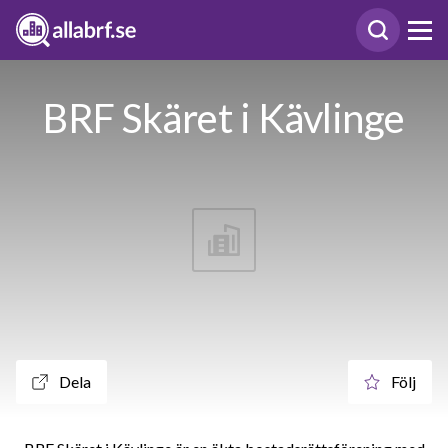
BRF Skäret i Kävlinge
Dela
Följ