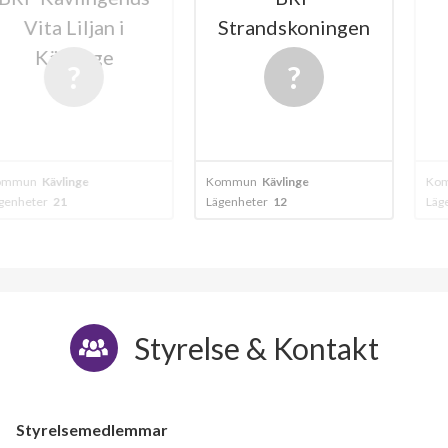
Liljan i
Strandskoningen
Kävl
linge
inge
Kommun
Kävlinge
Kommun
Kävlin
Lägenheter
12
Lägenheter
171
Styrelse & Kontakt
Styrelsemedlemmar