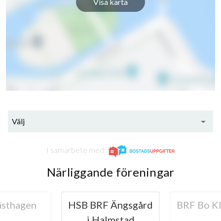
Visa karta
Välj
I samarbete med
Närliggande föreningar
 Ängsgård
BRF Bo Klok Vallås
Riksbyg
lmstad
Halmsta