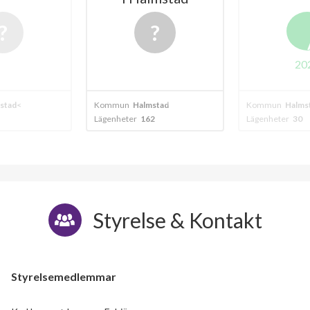
A
2024
stad
Kommun
Halmstad
Kommun
Halms
2
Lägenheter
30
Lägenheter
124
Styrelse & Kontakt
Styrelsemedlemmar