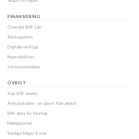
Skapa förfrågan
FINANSIERING
Översikt BRF-Lån
Ränteguiden
Digitala verktyg
Nyproduktion
Intresseanmälan
ÖVRIGT
Köp BRF-analys
Anbudskollen - en tjänst från allabrf
BRF-data för företag
Mäklarportal
Vanliga frågor & svar