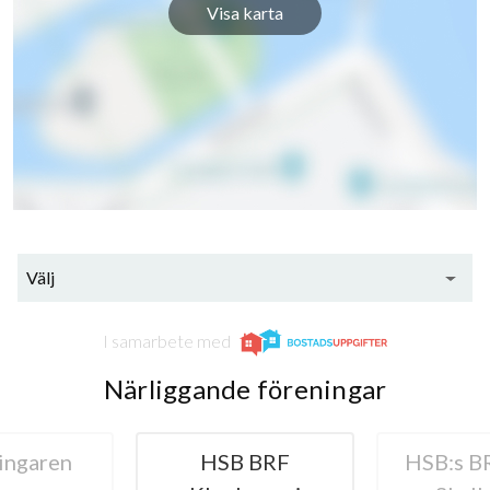
Visa karta
Välj
I samarbete med
Närliggande föreningar
ingaren
HSB BRF
HSB:s BR