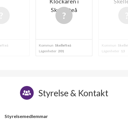
Klockaren i
Skell
Skellefteå
lefteå
Kommun
Skellefteå
Kommun
Skelle
Lägenheter
201
Lägenheter
13
Styrelse & Kontakt
Styrelsemedlemmar