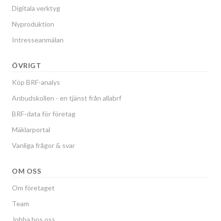
Digitala verktyg
Nyproduktion
Intresseanmälan
ÖVRIGT
Köp BRF-analys
Anbudskollen - en tjänst från allabrf
BRF-data för företag
Mäklarportal
Vanliga frågor & svar
OM OSS
Om företaget
Team
Jobba hos oss