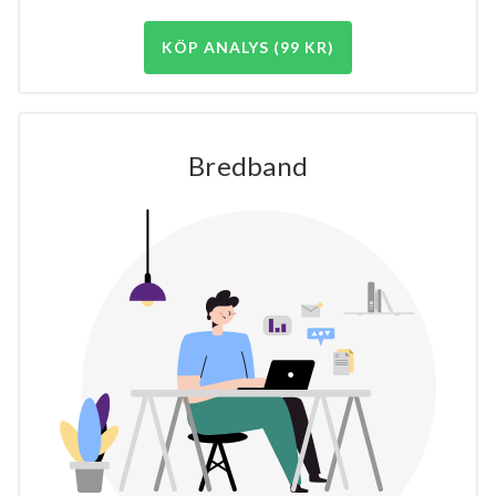
KÖP ANALYS (99 KR)
Bredband