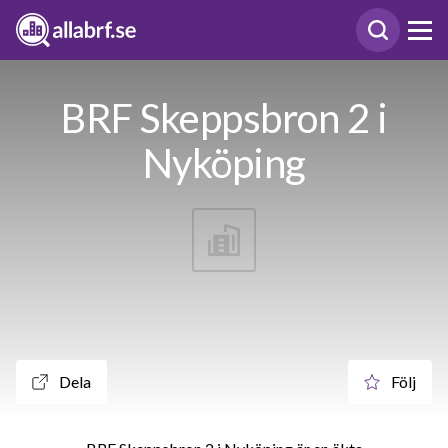
BRF Skeppsbron 2 i
Nyköping
Dela
Följ