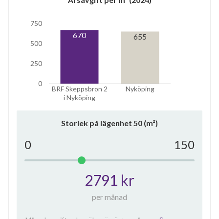
750
670
655
500
250
0
BRF Skeppsbron 2
Nyköping
i Nyköping
Storlek på lägenhet
50
(m²)
0
150
2791 kr
per månad