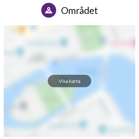
Området
Visa karta