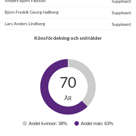
Anders Björn Pålsson
Suppleant
Björn Fredrik Georg Hallberg
Suppleant
Lars Anders Lindberg
Suppleant
Könsfördelning och snittålder
70
ÅR
43
lägenheter
Andel kvinnor: 38%
Andel män: 63%