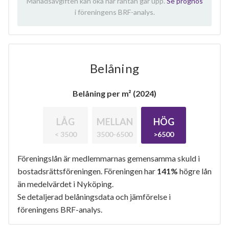
Månadsavgiften kan öka när räntan går upp.
Se prognos
i föreningens BRF-analys.
Belåning
Belåning per m² (2024)
LÅG
MELLAN
HÖG
< 3500
3500-6500
>6500
Föreningslån är medlemmarnas gemensamma skuld i
bostadsrättsföreningen. Föreningen har
141%
högre lån
än medelvärdet i Nyköping.
Se detaljerad belåningsdata och jämförelse i
föreningens BRF-analys.