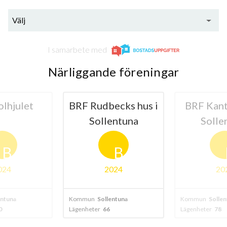
Välj
I samarbete med
Närliggande föreningar
lhjulet
BRF Rudbecks hus i
BRF Kant
Sollentuna
Solle
B
B
024
2024
20
entuna
Kommun
Sollentuna
Kommun
Sollen
0
Lägenheter
66
Lägenheter
78