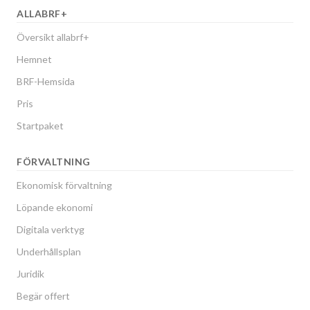
ALLABRF+
Översikt allabrf+
Hemnet
BRF-Hemsida
Pris
Startpaket
FÖRVALTNING
Ekonomisk förvaltning
Löpande ekonomi
Digitala verktyg
Underhållsplan
Juridik
Begär offert