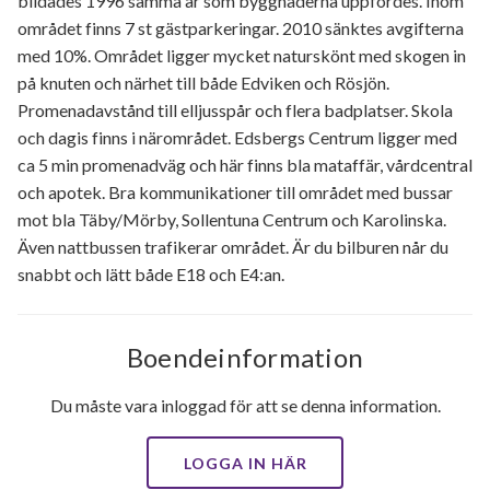
bildades 1996 samma år som byggnaderna uppfördes. Inom
området finns 7 st gästparkeringar. 2010 sänktes avgifterna
med 10%. Området ligger mycket naturskönt med skogen in
på knuten och närhet till både Edviken och Rösjön.
Promenadavstånd till elljusspår och flera badplatser. Skola
och dagis finns i närområdet. Edsbergs Centrum ligger med
ca 5 min promenadväg och här finns bla mataffär, vårdcentral
och apotek. Bra kommunikationer till området med bussar
mot bla Täby/Mörby, Sollentuna Centrum och Karolinska.
Även nattbussen trafikerar området. Är du bilburen når du
snabbt och lätt både E18 och E4:an.
Boendeinformation
Du måste vara inloggad för att se denna information.
LOGGA IN HÄR