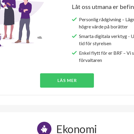
Låt oss utmana er befin
Personlig rådgivning – Läg
högre värde på borätter
Smarta digitala verktyg - 
tid för styrelsen
Enkel flytt för er BRF – Vi 
förvaltaren
LÄS MER
Ekonomi