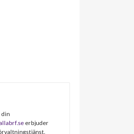
 din
allabrf.se
erbjuder
rvaltningstjänst.