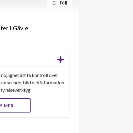
Följ
er i Gävle.
möjlighet att ta kontroll över
a utseende, bild och information
a styrelseverktyg
S MER