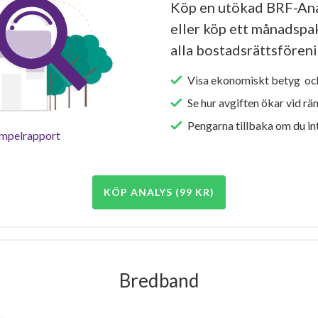
Köp en utökad BRF-Ana
eller köp ett månadspake
alla bostadsrättsföreni
Visa ekonomiskt betyg och
Se hur avgiften ökar vid rä
Pengarna tillbaka om du int
empelrapport
KÖP ANALYS (99 KR)
Bredband