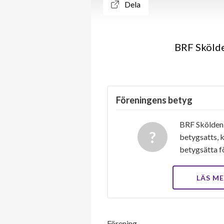
Dela
BRF Skölde
Föreningens betyg
BRF Skölden 
betygsatts, k
betygsätta f
LÄS M
Förening