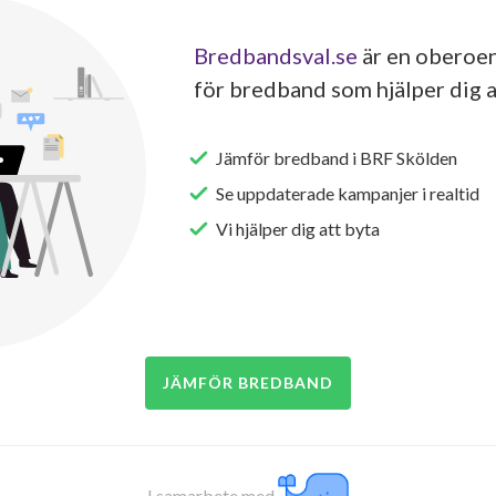
Bredbandsval.se
är en oberoen
för bredband som hjälper dig a
Jämför bredband i BRF Skölden
Se uppdaterade kampanjer i realtid
Vi hjälper dig att byta
JÄMFÖR BREDBAND
I samarbete med