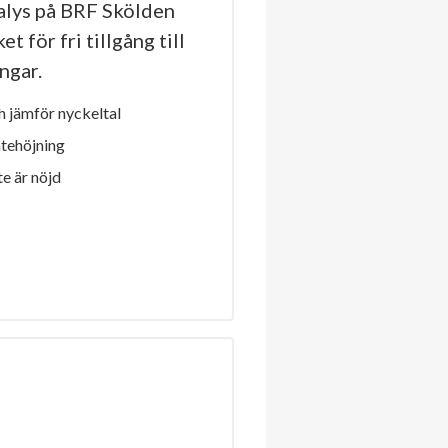
lys på BRF Skölden
t för fri tillgång till
ngar.
 jämför nyckeltal
ntehöjning
e är nöjd