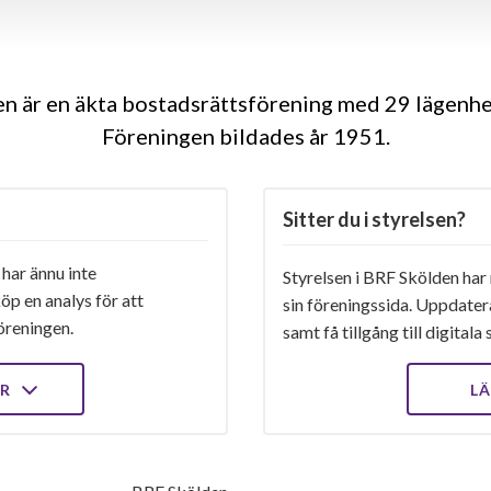
n är en äkta bostadsrättsförening med 29 lägenhet
Föreningen bildades år 1951
Sitter du i styrelsen?
har ännu inte
Styrelsen i BRF Skölden har 
öp en analys för att
sin föreningssida. Uppdater
öreningen.
samt få tillgång till digital
ER
LÄ