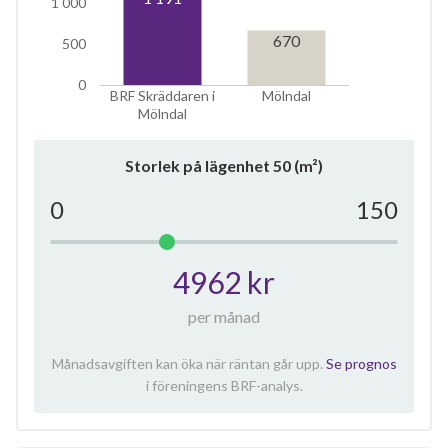
1 000
670
500
0
BRF Skräddaren i
Mölndal
Mölndal
Storlek på lägenhet
50
(m²)
0
150
4962 kr
per månad
Månadsavgiften kan öka när räntan går upp.
Se prognos
i föreningens BRF-analys.