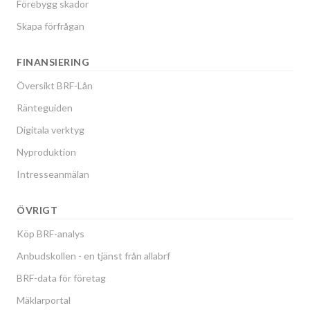
Förebygg skador
Skapa förfrågan
FINANSIERING
Översikt BRF-Lån
Ränteguiden
Digitala verktyg
Nyproduktion
Intresseanmälan
ÖVRIGT
Köp BRF-analys
Anbudskollen - en tjänst från allabrf
BRF-data för företag
Mäklarportal