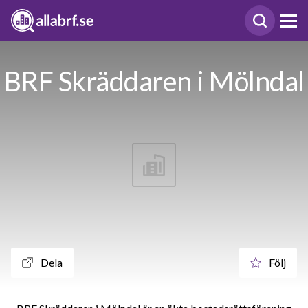
BRF Skräddaren i Mölndal
Dela
Följ