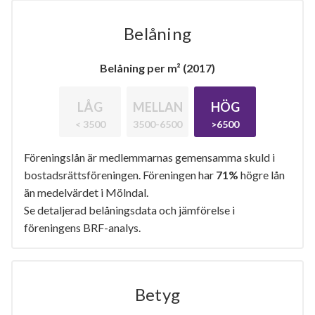
Belåning
Belåning per m² (2017)
LÅG
MELLAN
HÖG
< 3500
3500-6500
>6500
Föreningslån är medlemmarnas gemensamma skuld i
bostadsrättsföreningen. Föreningen har
71%
högre lån
än medelvärdet i Mölndal.
Se detaljerad belåningsdata och jämförelse i
föreningens BRF-analys.
Betyg