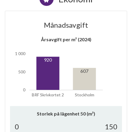
Månadsavgift
Årsavgift per m² (2024)
1 000
920
607
500
0
BRF Skrivkortet 2
Stockholm
Storlek på lägenhet
50
(m²)
0
150