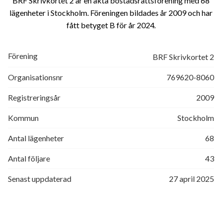
BRF Skrivkortet 2 är en äkta bostadsrättsförening med 68
lägenheter i Stockholm. Föreningen bildades år 2009 och har
fått betyget B för år 2024
Förening
BRF Skrivkortet 2
Organisationsnr
769620-8060
Registreringsår
2009
Kommun
Stockholm
Antal lägenheter
68
Antal följare
43
Senast uppdaterad
27 april 2025