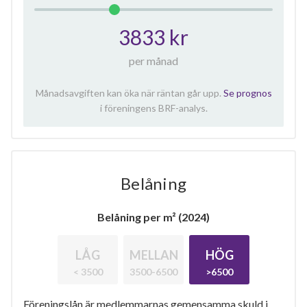
3833 kr
per månad
Månadsavgiften kan öka när räntan går upp.
Se prognos
i föreningens BRF-analys.
Belåning
Belåning per m² (2024)
LÅG
MELLAN
HÖG
< 3500
3500-6500
>6500
Föreningslån är medlemmarnas gemensamma skuld i