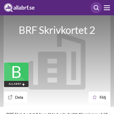
BRF Skrivkortet 2
B
ALLABRF
Dela
Följ