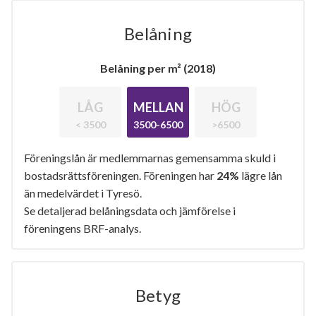
Belåning
Belåning per m² (2018)
LÅG
MELLAN
HÖG
< 3500
3500-6500
>6500
Föreningslån är medlemmarnas gemensamma skuld i
bostadsrättsföreningen. Föreningen har
24%
lägre lån
än medelvärdet i Tyresö.
Se detaljerad belåningsdata och jämförelse i
föreningens BRF-analys.
Betyg