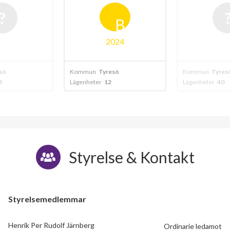
B
2024
sö
Kommun
Tyresö
Kommun
Tyres
8
Lägenheter
12
Lägenheter
40
Styrelse & Kontakt
Styrelsemedlemmar
Henrik Per Rudolf Järnberg
Ordinarie ledamot