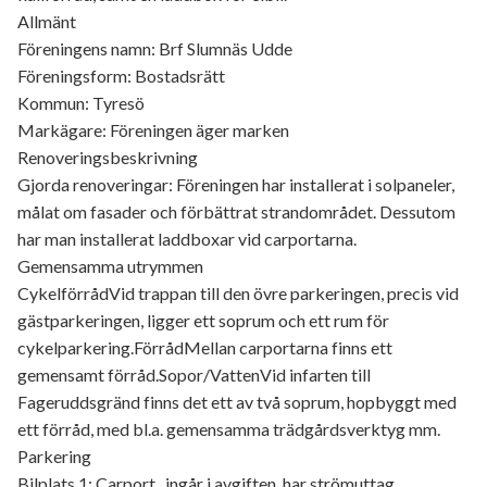
Allmänt
Föreningens namn: Brf Slumnäs Udde
Föreningsform: Bostadsrätt
Kommun: Tyresö
Markägare: Föreningen äger marken
Renoveringsbeskrivning
Gjorda renoveringar: Föreningen har installerat i solpaneler,
målat om fasader och förbättrat strandområdet. Dessutom
har man installerat laddboxar vid carportarna.
Gemensamma utrymmen
CykelförrådVid trappan till den övre parkeringen, precis vid
gästparkeringen, ligger ett soprum och ett rum för
cykelparkering.FörrådMellan carportarna finns ett
gemensamt förråd.Sopor/VattenVid infarten till
Fageruddsgränd finns det ett av två soprum, hopbyggt med
ett förråd, med bl.a. gemensamma trädgårdsverktyg mm.
Parkering
Bilplats 1: Carport , ingår i avgiften, har strömuttag.