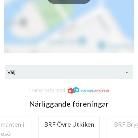
Fageruddsgränd 42
1
-
Fageruddsgränd 44
1
-
Fageruddsgränd 46
1
-
Välj
I samarbete med
Närliggande föreningar
manten i
BRF Övre Utkiken
BRF Bry
resö