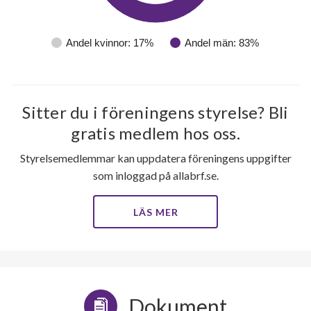
Andel kvinnor: 17%
Andel män: 83%
Sitter du i föreningens styrelse? Bli
gratis medlem hos oss.
Styrelsemedlemmar kan uppdatera föreningens uppgifter
31
som inloggad på allabrf.se.
lägenheter
m²
LÄS MER
Dokument