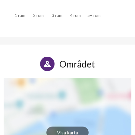
Fageruddsgränd 22
1
-
1 rum
2 rum
3 rum
4 rum
5+ rum
Fageruddsgränd 24
1
-
Fageruddsgränd 26
1
-
Fageruddsgränd 28
1
-
Fageruddsgränd 30
1
-
Området
Fageruddsgränd 32
1
-
Fageruddsgränd 34
1
-
Fageruddsgränd 36
1
-
Fageruddsgränd 38
1
-
Fageruddsgränd 40
1
-
Visa karta