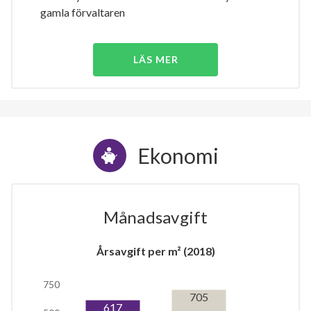
gamla förvaltaren
LÄS MER
Ekonomi
Månadsavgift
Årsavgift per m² (2018)
750
705
617