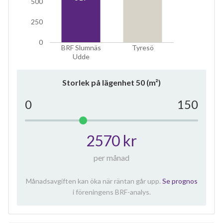
500
250
0
BRF Slumnäs
Tyresö
Udde
Storlek på lägenhet
50
(m²)
0
150
2570 kr
per månad
Månadsavgiften kan öka när räntan går upp.
Se prognos
i föreningens BRF-analys.