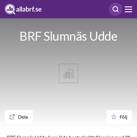
BRF Slumnäs Udde
Dela
Följ