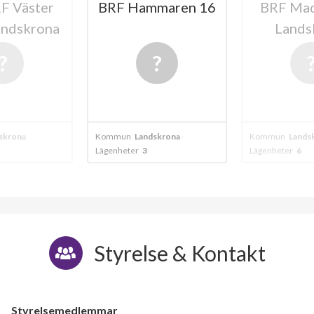
F Väster
BRF Hammaren 16
BRF Mad
andskrona
Lands
skrona
Kommun
Landskrona - väster
Kommun
Lands
Lägenheter
3
Lägenheter
6
Styrelse & Kontakt
Styrelsemedlemmar