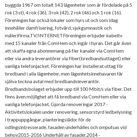
byggda 1967 om totalt 143 lägenheter som är fördelade på 5
rok (3 st), 4 rok (36), 3 rok (42), 2 rok (46) och 1 rok (16).
Föreningen har också lokaler som hyrs ut och som idag
innehåller damfrisering, fotvård, sjukgymnastik och
målerifirma.TV/INTERNETFöreningen erbjuder kabeltv
med 15 kanaler från ComHem och ingår i hyran. Det går även
att skaffa egna abonnemang på fler kanaler via ComHem
eller via andra leverantörer via fiber(bredbandsuttaget) eller
vanliga telefonjacket. Föreningen har installerat uttag för
bredband i alla lägenheter, men lägenhetsinnehavaren får
själva teckna avtal med bredbandsleverantör.
Bredbandsbolaget erbjuder upp till 100 Mbit/s via fiber. Det
finns även möjlighet att få bredband via ComHem eller via
vanliga telefonjacket. Gjorda renoveringar 2017 -
Aktivitetslokalen under renovering, sensorstyrd ledbelysning
i trappuppgångar, planteringslådor för de
odlingsintresserade, fasaden underhålles och omputsas vid
behov2015-2016 Underhåll av fasader.2014 -