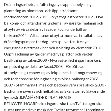
Dräneringsarbete, asfaltering, ny trapphusbelysning,
plantering av plommon- och äppleträd samt
rhododendron.2012-2013 - Nya treglasfönster.2012 - Nya
balkong- och altandörrar, underhåll av garage (målning och
utbyte av vissa delar av fasaden) och underhåll av
torkrum2011 - Alla altaner utbytta mot nya, installation av
dräneringspumpar för dag- och spillvatten, tre nya
energisnåla tvättmaskiner och isolering av värmerör.2010 -
Uppfräschning av gården med nya plattor och växter,
besiktning av taken.2009 - Nya vattenledningar i marken,
omputsning av delar av fasad.2008 - Förbättrad
utebelysning, renovering av lekplatsen, balkongrenovering
och förberedelse för inglasning av vissa balkonger.2006-
2007 - Stammarna filmas och bedöms vara i bra skick.2000 -
Badrum renoveras och helkaklas av Skanstornet (dåvarande
hyresvärd).PÅGÅENDE & PLANERADE
RENOVERINGARParkeringarna ska fixasTvättstugor ska
rustas upp med nya maskiner Övriga utrymmen i föreningen