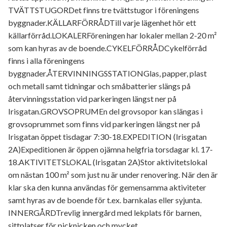
TVÄTTSTUGORDet finns tre tvättstugor i föreningens
byggnader.KÄLLARFÖRRÅDTill varje lägenhet hör ett
källarförråd.LOKALERFöreningen har lokaler mellan 2-20 m²
som kan hyras av de boende.CYKELFÖRRÅDCykelförråd
finns i alla föreningens
byggnader.ÅTERVINNINGSSTATIONGlas, papper, plast
och metall samt tidningar och småbatterier slängs på
återvinningsstation vid parkeringen längst ner på
Irisgatan.GROVSOPRUMEn del grovsopor kan slängas i
grovsoprummet som finns vid parkeringen längst ner på
Irisgatan öppet tisdagar 7:30-18.EXPEDITION (Irisgatan
2A)Expeditionen är öppen ojämna helgfria torsdagar kl. 17-
18.AKTIVITETSLOKAL (Irisgatan 2A)Stor aktivitetslokal
om nästan 100 m² som just nu är under renovering. När den är
klar ska den kunna användas för gemensamma aktiviteter
samt hyras av de boende för t.ex. barnkalas eller syjunta.
INNERGÅRDTrevlig innergård med lekplats för barnen,
sittplatser för picknicken och mycket