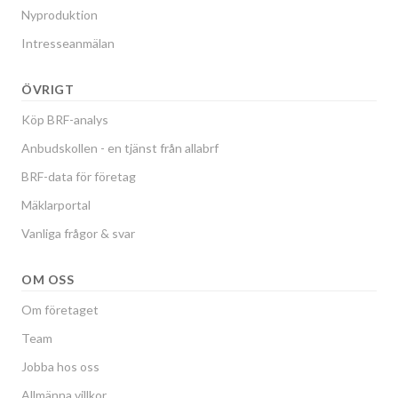
Nyproduktion
Intresseanmälan
ÖVRIGT
Köp BRF-analys
Anbudskollen - en tjänst från allabrf
BRF-data för företag
Mäklarportal
Vanliga frågor & svar
OM OSS
Om företaget
Team
Jobba hos oss
Allmänna villkor