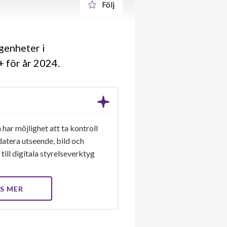
Följ
genheter i
+ för år 2024
har möjlighet att ta kontroll
datera utseende, bild och
till digitala styrelseverktyg
S MER