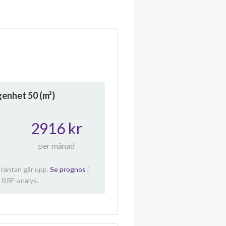
ägenhet
50
(m²)
2916 kr
per månad
 räntan går upp.
Se prognos
i
 BRF-analys.