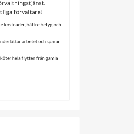
rvaltningstjänst.
tliga förvaltare!
re kostnader, bättre betyg och
Underlättar arbetet och sparar
sköter hela flytten från gamla