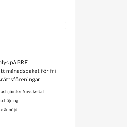
lys på BRF
tt månadspaket för fri
dsrättsföreningar.
och jämför 6 nyckeltal
ntehöjning
e är nöjd