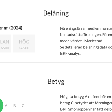
Belåning
r m² (2024)
Föreningslån är medlemmarna
bostadsrättsföreningen. Före
medelvärdet i Mariestad.
LAN
HÖG
Se detaljerad belåningsdata oc
-6500
>6500
BRF-analys.
Betyg
Högsta betyg A++ innebär en
betyg C betyder att föreninge
BRF Smörsoppen har fått del