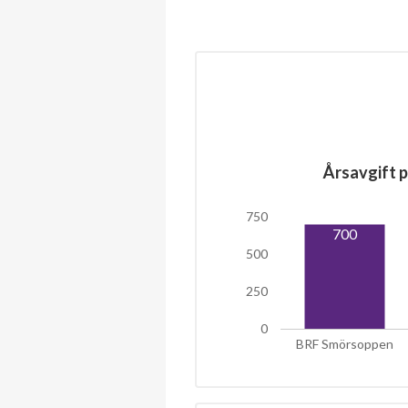
Årsavgift p
750
700
500
250
0
BRF Smörsoppen