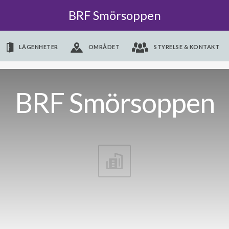
BRF Smörsoppen
LÄGENHETER
OMRÅDET
STYRELSE & KONTAKT
BRF Smörsoppen