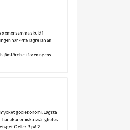
s gemensamma skuld i
ningen har
44%
lägre lån än
h jämförelse i föreningens
 mycket god ekonomi. Lägsta
n har ekonomiska svårigheter.
betyget
C
eller
B
på
2