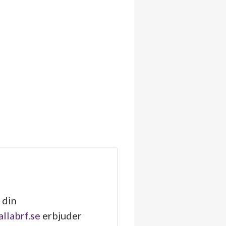
 din
allabrf.se
erbjuder