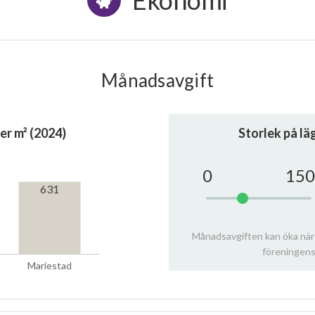
Ekonomi
Månadsavgift
er m² (2024)
Storlek på l
0
150
631
Månadsavgiften kan öka när
föreningens
Mariestad