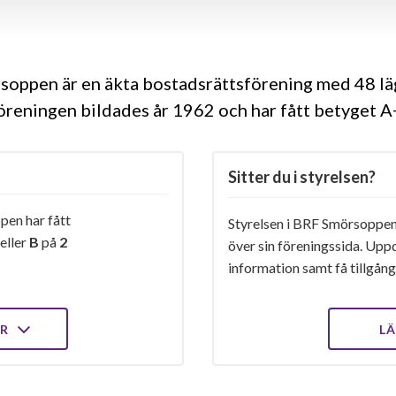
oppen är en äkta bostadsrättsförening med 48 lä
öreningen bildades år 1962 och har fått betyget A
Sitter du i styrelsen?
en har fått
Styrelsen i BRF Smörsoppen 
eller
B
på
2
över sin föreningssida. Upp
information samt få tillgång 
ER
LÄ