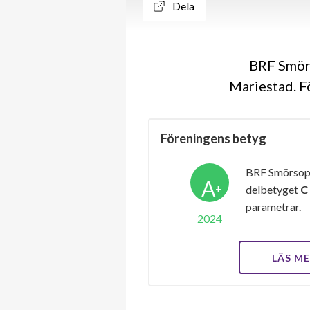
Dela
BRF Smörs
Mariestad. F
Föreningens betyg
BRF Smörsopp
A
+
delbetyget
C
parametrar.
2024
LÄS M