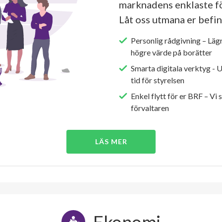
marknadens enklaste fö
Låt oss utmana er befin
Personlig rådgivning – Läg
högre värde på borätter
Smarta digitala verktyg - 
tid för styrelsen
Enkel flytt för er BRF – Vi 
förvaltaren
LÄS MER