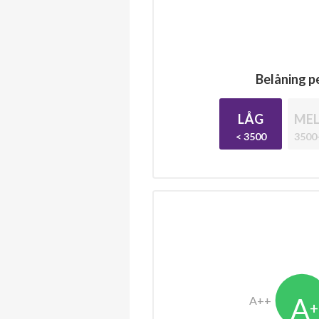
Belåning pe
LÅG
MEL
< 3500
3500