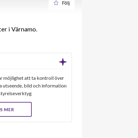
Följ
er i Värnamo.
r möjlighet att ta kontroll över
a utseende, bild och information
a styrelseverktyg
S MER