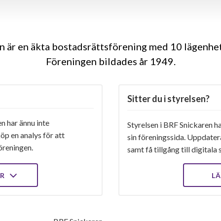
n är en äkta bostadsrättsförening med 10 lägenhet
Föreningen bildades år 1949
Sitter du i styrelsen?
n har ännu inte
Styrelsen i BRF Snickaren ha
öp en analys för att
sin föreningssida. Uppdater
öreningen.
samt få tillgång till digital
ER
LÄ