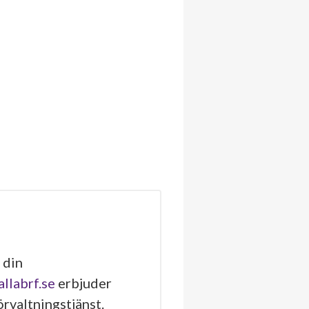
 din
allabrf.se
erbjuder
rvaltningstjänst.