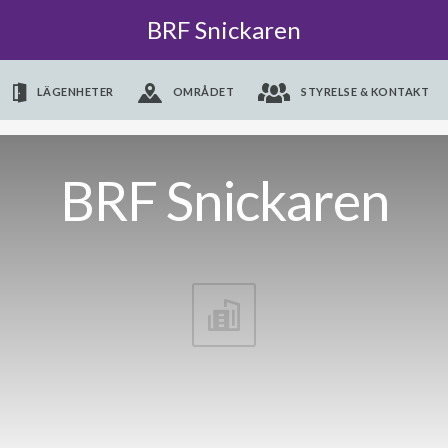
BRF Snickaren
LÄGENHETER
OMRÅDET
STYRELSE & KONTAKT
BRF Snickaren