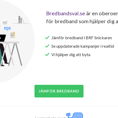
Bredbandsval.se
är en oberoen
för bredband som hjälper dig a
Jämför bredband i BRF Snickaren
Se uppdaterade kampanjer i realtid
Vi hjälper dig att byta
JÄMFÖR BREDBAND
I samarbete med