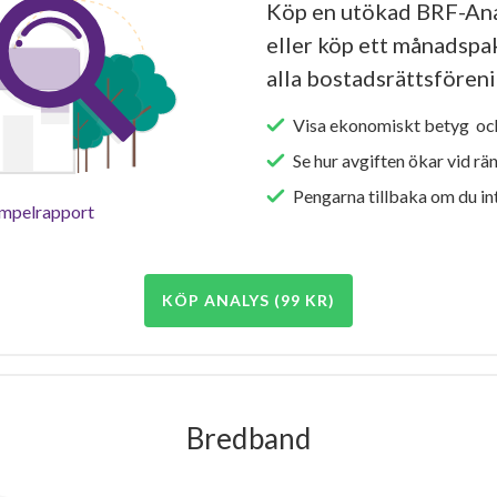
Köp en utökad BRF-Ana
eller köp ett månadspake
alla bostadsrättsföreni
Visa ekonomiskt betyg och
Se hur avgiften ökar vid rä
Pengarna tillbaka om du int
empelrapport
KÖP ANALYS (99 KR)
Bredband