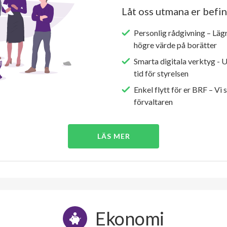
Låt oss utmana er befin
Personlig rådgivning – Läg
högre värde på borätter
Smarta digitala verktyg - 
tid för styrelsen
Enkel flytt för er BRF – Vi 
förvaltaren
LÄS MER
Ekonomi