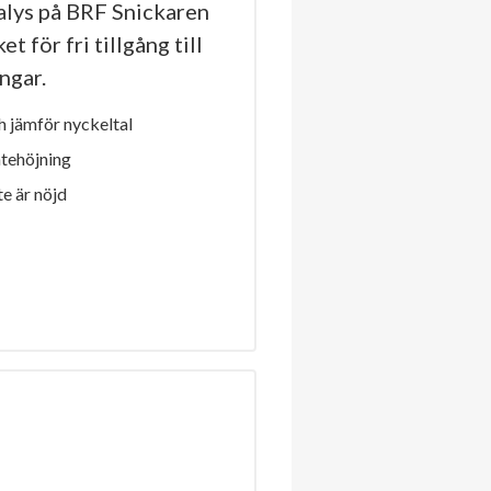
lys på BRF Snickaren
t för fri tillgång till
ngar.
 jämför nyckeltal
ntehöjning
e är nöjd