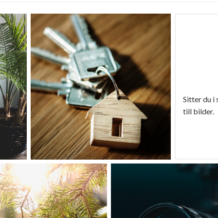
Sitter du i
till bilder.