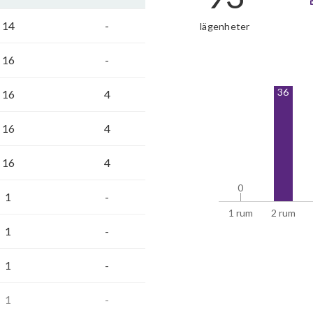
14
-
lägenheter
16
-
36
16
4
16
4
16
4
0
0
1
-
1 rum
2 rum
1
-
1
-
1
-