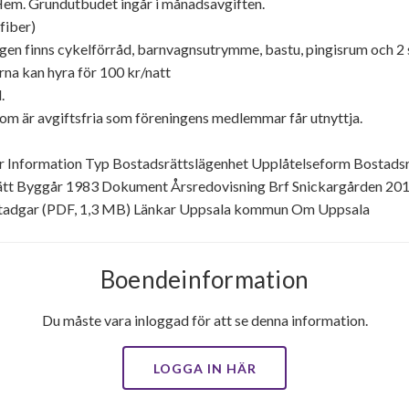
m. Grundutbudet ingår i månadsavgiften.
fiber)
 finns cykelförråd, barnvagnsutrymme, bastu, pingisrum och 2 st
a kan hyra för 100 kr/natt
.
som är avgiftsfria som föreningens medlemmar får utnyttja.
r Information Typ Bostadsrättslägenhet Upplåtelseform Bostadsrä
t Byggår 1983 Dokument Årsredovisning Brf Snickargården 201
 stadgar (PDF, 1,3 MB) Länkar Uppsala kommun Om Uppsala
Boendeinformation
Du måste vara inloggad för att se denna information.
LOGGA IN HÄR