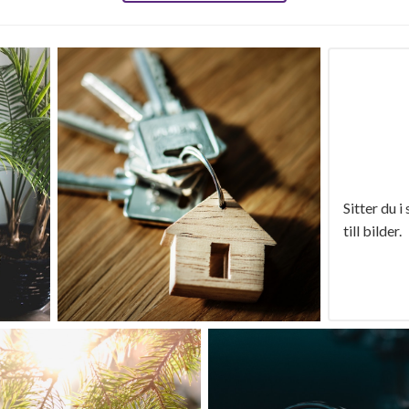
Sitter du i
till bilder.