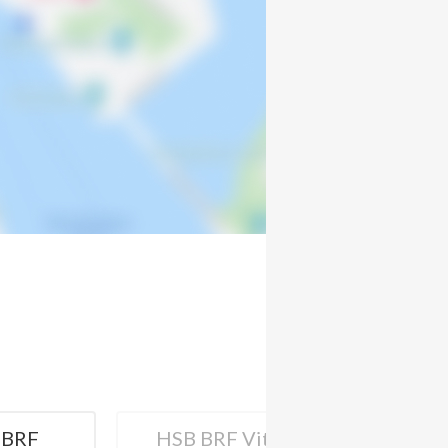
SB BRF Vita
HSB BRF
HSB