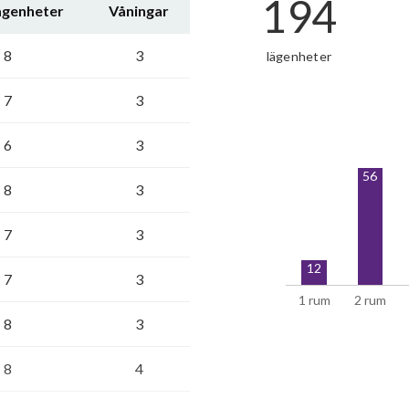
194
lägenheter
Våningar
8
3
lägenheter
7
3
6
3
56
8
3
7
3
12
7
3
1 rum
2 rum
8
3
8
4