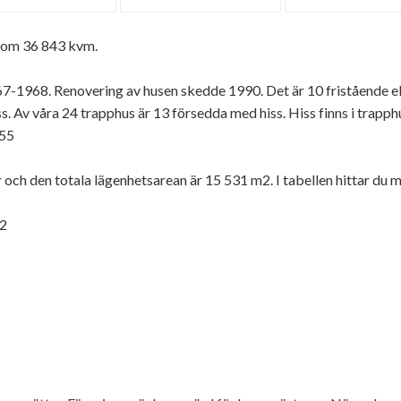
r om 36 843 kvm.
-1968. Renovering av husen skedde 1990. Det är 10 fristående 
s. Av våra 24 trapphus är 13 försedda med hiss. Hiss finns i trapp
155
r och den totala lägenhetsarean är 15 531 m2. I tabellen hittar du 
m2