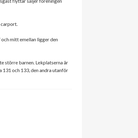
sgäst flyttar säljer föreningen
 carport.
 och mitt emellan ligger den
ite större barnen. Lekplatserna är
na 131 och 133, den andra utanför