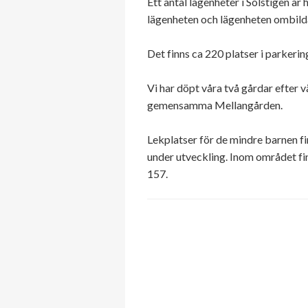
Ett antal lägenheter i Solstigen är
lägenheten och lägenheten ombildas
Det finns ca 220 platser i parkerin
Vi har döpt våra två gårdar efter
gemensamma Mellangården.
Lekplatser för de mindre barnen fi
under utveckling. Inom området fin
157.