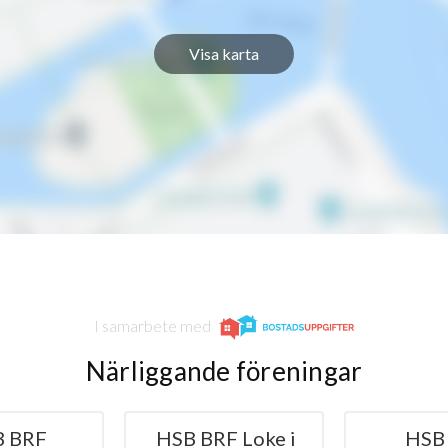
11
3
Visa karta
8
3
10
1
9
3
8
3
7
3
I samarbete med
Närliggande föreningar
B BRF Loke i
HSB BRF
H