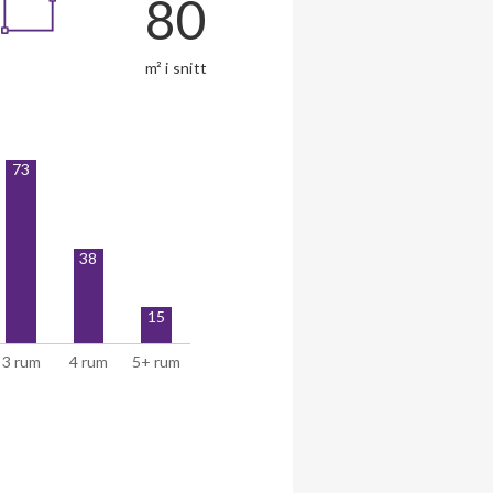
80
m² i snitt
73
38
15
3 rum
4 rum
5+ rum