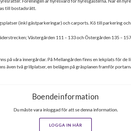
 hyresrätter. Föreningen är hyresvärd för hyresgästerna. När en hyre
 till bostadsrätt.
gsplatser (inkl gästparkeringar) och carports. Kö till parkering och
 väderstrecken; Västergården 111 – 133 och Östergården 135 – 157
nns på våra innergårdar. På Mellangården finns en lekplats för de l
ns även två grillplatser, en belägen på gräsplanen framför portar
Boendeinformation
Du måste vara inloggad för att se denna information.
LOGGA IN HÄR