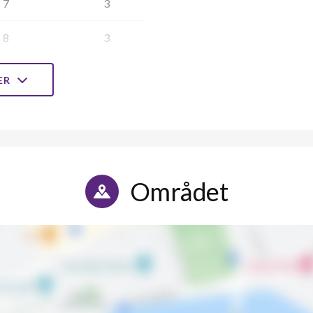
7
3
8
3
8
3
LER
7
3
8
3
10
3
Området
9
3
11
3
7
3
7
3