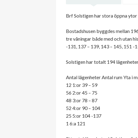
Brf Solstigen har stora öppna yto
Bostadshusen byggdes mellan 1967
tre våningar både med och utan his
-131, 137 – 139, 143 – 145, 151 -
Solstigen har totalt 194 lägenhete
Antal lägenheter Antal rum Yta i 
12 1:or 39 – 59
56 2:or 45 – 75
48 3:or 78 – 87
52 4:or 90 – 104
25 5:or 104 -137
1 6:a 121