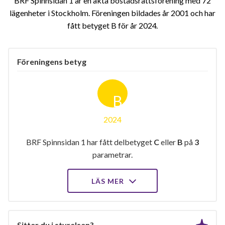
BRF Spinnsidan 1 är en äkta bostadsrättsförening med 72
lägenheter i Stockholm. Föreningen bildades år 2001 och har
fått betyget B för år 2024
Föreningens betyg
B
2024
BRF Spinnsidan 1 har fått delbetyget
C
eller
B
på
3
parametrar.
LÄS MER
Sitter du i styrelsen?