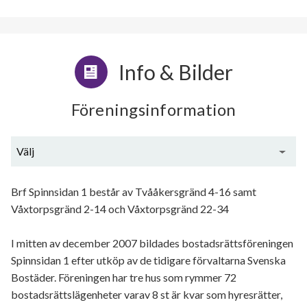
Info & Bilder
Föreningsinformation
Välj
Allmän beskrivning
Brf Spinnsidan 1 består av Tvååkersgränd 4-16 samt
Våxtorpsgränd 2-14 och Våxtorpsgränd 22-34
Ekonomi
Utförda renoveringar
I mitten av december 2007 bildades bostadsrättsföreningen
Spinnsidan 1 efter utköp av de tidigare förvaltarna Svenska
Planerade renoveringar
Bostäder. Föreningen har tre hus som rymmer 72
bostadsrättslägenheter varav 8 st är kvar som hyresrätter,
Övrigt