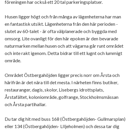
föreningen har också ett 20 tal parkeringsplatser.
Husen ligger högt och från många av lägenheterna har man
en fantastisk utsikt. Lägenheterna från den här perioden -
slutet av 60-talet - är ofta välplanerade och byggda med
omsorg. Lite ovanligt för den här epoken är den bevarade
naturmarken mellan husen och att vägarna går runt området
och inte rakt igenom. Detta bidrar till ett lugnt och lummigt
område.
Området Östbergahöjden ligger precis norr om Årsta och
härifrån är det nära till det mesta. I närheten finns butiker,
restauranger, dagis, skolor, Lisebergs idrottsplats,
Årstafältet, koloniområde, golfrange, Stockholmsmässan
och Årsta partihallar.
Du tar dig hit med buss 168 (Östbergahöjden- Gullmarsplan)
eller 134 (Östbergahöjden- LIljeholmen) och dessa tar dig