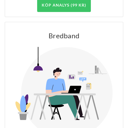
KÖP ANALYS (99 KR)
Bredband