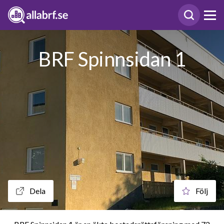
BRF Spinnsidan 1
Dela
Följ