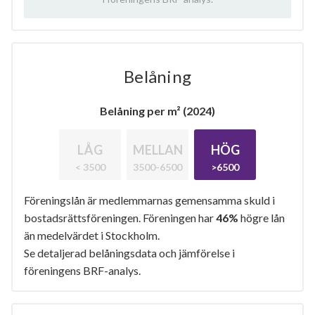
Belåning
Belåning per m² (2024)
LÅG
MELLAN
HÖG
< 3500
3500-6500
>6500
Föreningslån är medlemmarnas gemensamma skuld i
bostadsrättsföreningen. Föreningen har
46%
högre lån
än medelvärdet i Stockholm.
Se detaljerad belåningsdata och jämförelse i
föreningens BRF-analys.