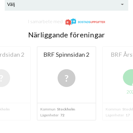
Välj
I samarbete med
Närliggande föreningar
rdsidan 2
BRF Spinnsidan 2
BRF Års
20
kholm
Kommun
Stockholm
Kommun
Stock
Lägenheter
72
Lägenheter
17