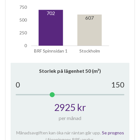
750
702
607
500
250
0
BRF Spinnsidan 1
Stockholm
Storlek på lägenhet
50
(m²)
0
150
2925 kr
per månad
Månadsavgiften kan öka när räntan går upp.
Se prognos
i föreningens BRF-analys.