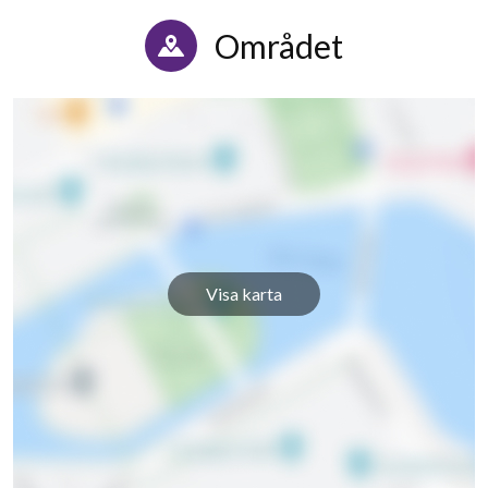
Området
Visa karta