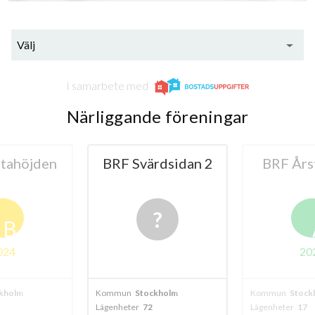
Välj
I samarbete med
Närliggande föreningar
tahöjden
BRF Svärdsidan 2
BRF Års
B
024
20
kholm
Kommun
Stockholm
Kommun
Stock
Lägenheter
72
Lägenheter
17