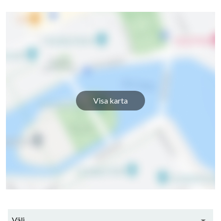
Visa karta
10
lägenheter
Välj