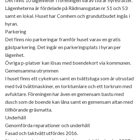
Det finns 10 lägenheter i föreningen varav två är hyresrätter.
Lägenheterna är fördelade på Rådmansgatan nr 51 och 53
samt en lokal. Huset har Comhem och grundutbudet ingås i
hyran.
Parkering
Det finns nio parkeringar framför huset varav en gratis
gästparkering. Det ingår en parkeringsplats i hyran per
lägenhet.
Övriga p-platser kan lösas med boendekort via kommunen.
Gemensamma utrymmen
I huset finns ett cykelrum samt en tvättstuga som är utrustad
med två tvättmaskiner, en torktumlare och ett torkrum med
avfuktare. Föreningen har även en gemensam bastu med
dusch som de boende kan låna samt en gemensam altan med
tillhörande gräsmatta.
Underhåll
Genomförda reparationer och underhåll
Fasad och taktvätt utfördes 2016.