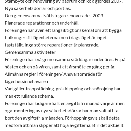
Stambyte och renovering av badrum och kök gjordes 2007.
Nya säkerhetsdörrar och portlås.
Den gemensamma tvättstugan renoverades 2003.
Planerade reparationer och underhåll.
Föreningen har även ett långsiktigt önskemål om att bygga
balkonger till lägenheterna men i dagsläget är inget
fastställt. Inga större reparationer är planerade.
Gemensamma aktiviteter
Föreningen har två gemensamma städdagar under året. En på
hösten och en på våren, samt ett årsmöte en gång per år.
Allmänna regler i föreningen/ Ansvarsområde för
lägenhetsinnehavaren
Vad gäller trappstädning, gräsklippning och snöröjning har
man ett rullande schema.
Föreningen har tidigare haft en avgiftsfri månad varje år men
pga. montering av nya säkerhetsdörrar har man valt att ta
bort den avgiftsfria månaden. Förhoppningsvis skall detta
medföra att man slipper att höja avgifterna. Blir det aktuellt