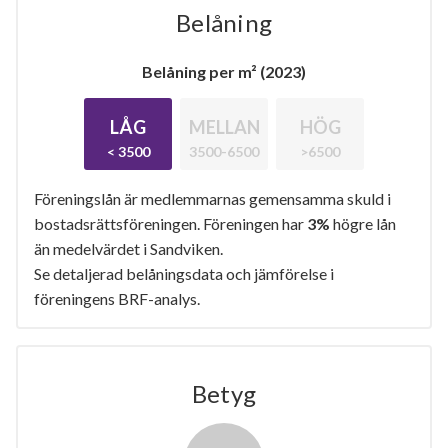
Belåning
Belåning per m² (2023)
LÅG
MELLAN
HÖG
< 3500
3500-6500
>6500
Föreningslån är medlemmarnas gemensamma skuld i
bostadsrättsföreningen. Föreningen har
3%
högre lån
än medelvärdet i Sandviken.
Se detaljerad belåningsdata och jämförelse i
föreningens BRF-analys.
Betyg