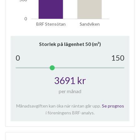
0
BRF Stensötan
Sandviken
Storlek på lägenhet
50
(m²)
0
150
3691 kr
per månad
Månadsavgiften kan öka när räntan går upp.
Se prognos
i föreningens BRF-analys.