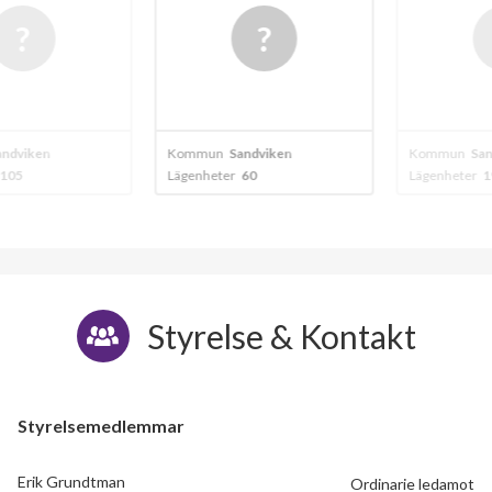
viken
Kommun
Sandviken
Kommun
Sandv
5
Lägenheter
60
Lägenheter
197
Styrelse & Kontakt
Styrelsemedlemmar
Erik Grundtman
Ordinarie ledamot