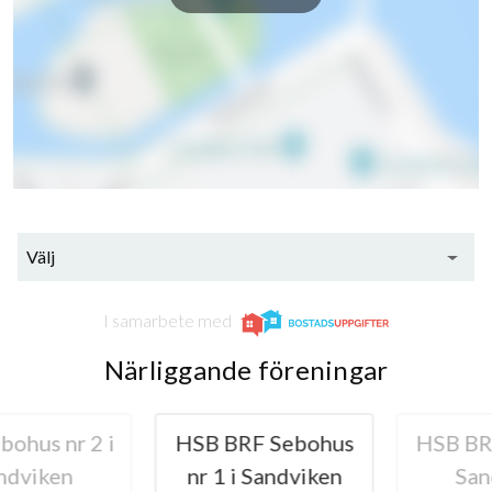
Välj
I samarbete med
Närliggande föreningar
hus nr 2 i
HSB BRF Sebohus
HSB BRF 
viken
nr 1 i Sandviken
Sand