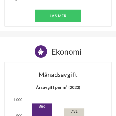
LÄS MER
Ekonomi
Månadsavgift
Årsavgift per m² (2023)
1 000
886
731
500