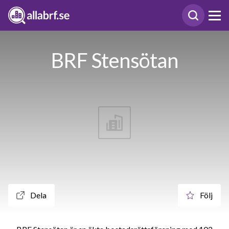
BRF Stensötan
Dela
Följ