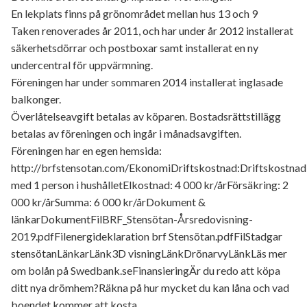
En lekplats finns på grönområdet mellan hus 13 och 9
Taken renoverades år 2011, och har under år 2012 installerat
säkerhetsdörrar och postboxar samt installerat en ny
undercentral för uppvärmning.
Föreningen har under sommaren 2014 installerat inglasade
balkonger.
Överlåtelseavgift betalas av köparen. Bostadsrättstillägg
betalas av föreningen och ingår i månadsavgiften.
Föreningen har en egen hemsida:
http://brfstensotan.com/EkonomiDriftskostnad:Driftskostnad
med 1 person i hushålletElkostnad: 4 000 kr/årFörsäkring: 2
000 kr/årSumma: 6 000 kr/årDokument &
länkarDokumentFilBRF_Stensötan-Årsredovisning-
2019.pdfFilenergideklaration brf Stensötan.pdfFilStadgar
stensötanLänkarLänk3D visningLänkDrönarvyLänkLäs mer
om bolån på Swedbank.seFinansieringÄr du redo att köpa
ditt nya drömhem?Räkna på hur mycket du kan låna och vad
boendet kommer att kosta.