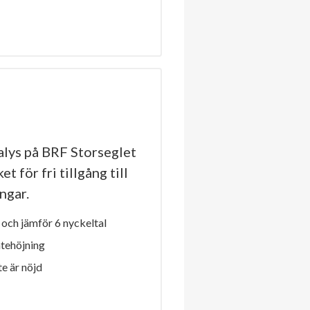
lys på BRF Storseglet
t för fri tillgång till
ngar.
och jämför 6 nyckeltal
ntehöjning
e är nöjd