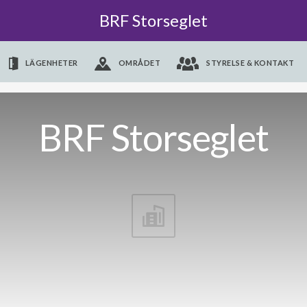
BRF Storseglet
LÄGENHETER
OMRÅDET
STYRELSE & KONTAKT
BRF Storseglet