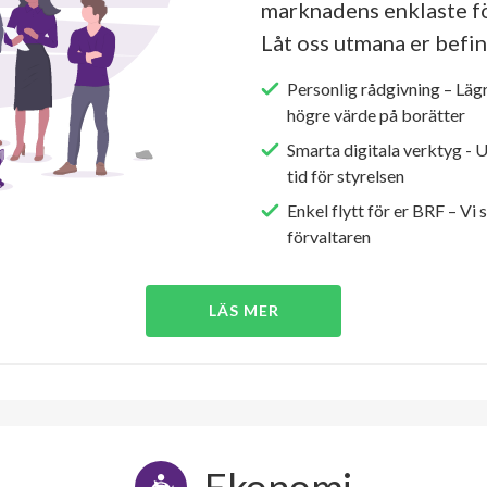
marknadens enklaste fö
Låt oss utmana er befin
Personlig rådgivning – Läg
högre värde på borätter
Smarta digitala verktyg - 
tid för styrelsen
Enkel flytt för er BRF – Vi 
förvaltaren
LÄS MER