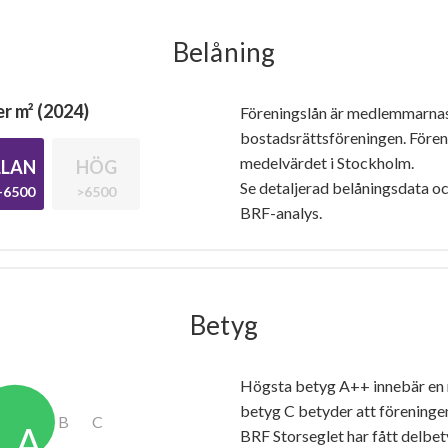
Belåning
r m² (2024)
Föreningslån är medlemmarna
bostadsrättsföreningen. Före
medelvärdet i Stockholm.
LAN
HÖG
Se detaljerad belåningsdata oc
-6500
>6500
BRF-analys.
Betyg
Högsta betyg A++ innebär en
betyg C betyder att föreninge
BRF Storseglet har fått delbe