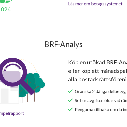
Läs mer om betygssystemet.
2024
BRF-Analys
Köp en utökad BRF-Ana
eller köp ett månadspake
alla bostadsrättsföreni
Granska 2 dåliga delbetyg 
Se hur avgiften ökar vid rä
Pengarna tillbaka om du int
empelrapport