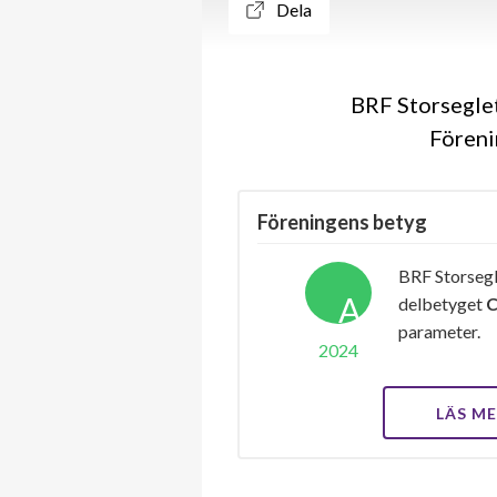
Dela
BRF Storseglet
Föreni
Föreningens betyg
BRF Storsegl
A
delbetyget
parameter.
2024
LÄS M