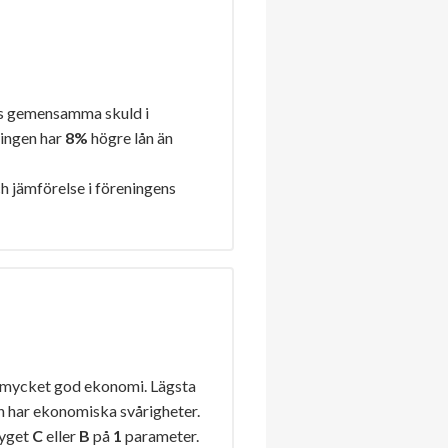
s gemensamma skuld i
ningen har
8%
högre lån än
h jämförelse i föreningens
 mycket god ekonomi. Lägsta
n har ekonomiska svårigheter.
tyget
C
eller
B
på
1
parameter.