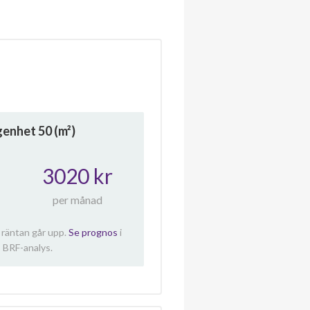
ägenhet
50
(m²)
3020 kr
per månad
 räntan går upp.
Se prognos
i
 BRF-analys.