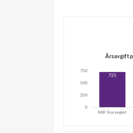
Årsavgift p
750
725
500
250
0
BRF Storseglet