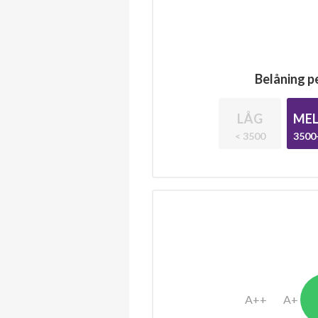
Belåning pe
LÅG
MEL
< 3500
3500