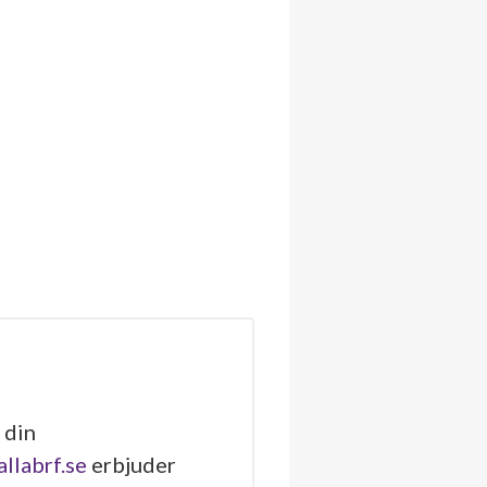
 din
allabrf.se
erbjuder