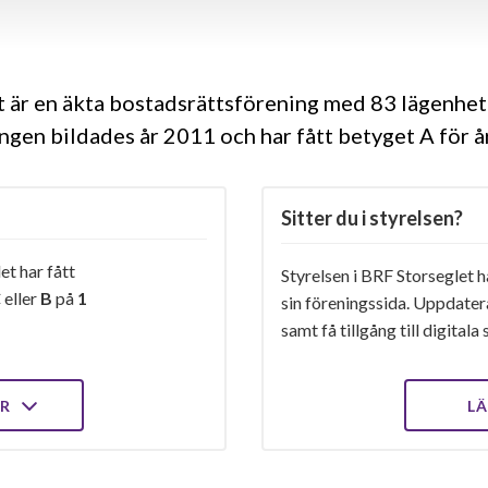
 är en äkta bostadsrättsförening med 83 lägenhet
ngen bildades år 2011 och har fått betyget A för 
Sitter du i styrelsen?
et har fått
Styrelsen i BRF Storseglet h
C
eller
B
på
1
sin föreningssida. Uppdater
samt få tillgång till digital
ER
LÄ