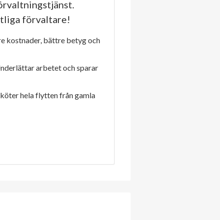
rvaltningstjänst.
tliga förvaltare!
re kostnader, bättre betyg och
Underlättar arbetet och sparar
sköter hela flytten från gamla