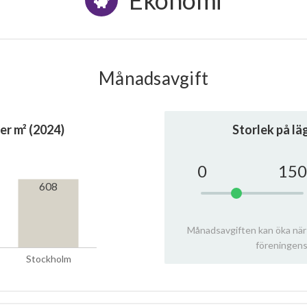
Ekonomi
Månadsavgift
er m² (2024)
Storlek på l
0
150
608
Månadsavgiften kan öka när
föreningens
Stockholm