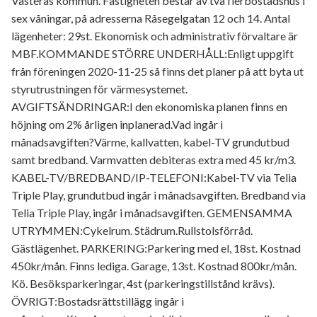
Västerås kommun. Fastigheten består av två flerbostadshus i
sex våningar, på adresserna Råsegelgatan 12 och 14. Antal
lägenheter: 29st. Ekonomisk och administrativ förvaltare är
MBF.KOMMANDE STÖRRE UNDERHÅLL:Enligt uppgift
från föreningen 2020-11-25 så finns det planer på att byta ut
styrutrustningen för värmesystemet.
AVGIFTSÄNDRINGAR:I den ekonomiska planen finns en
höjning om 2% årligen inplanerad.Vad ingår i
månadsavgiften?Värme, kallvatten, kabel-TV grundutbud
samt bredband. Varmvatten debiteras extra med 45 kr/m3.
KABEL-TV/BREDBAND/IP-TELEFONI:Kabel-TV via Telia
Triple Play, grundutbud ingår i månadsavgiften. Bredband via
Telia Triple Play, ingår i månadsavgiften. GEMENSAMMA
UTRYMMEN:Cykelrum. Städrum.Rullstolsförråd.
Gästlägenhet. PARKERING:Parkering med el, 18st. Kostnad
450kr/mån. Finns lediga. Garage, 13st. Kostnad 800kr/mån.
Kö. Besöksparkeringar, 4st (parkeringstillstånd krävs).
ÖVRIGT:Bostadsrättstillägg ingår i