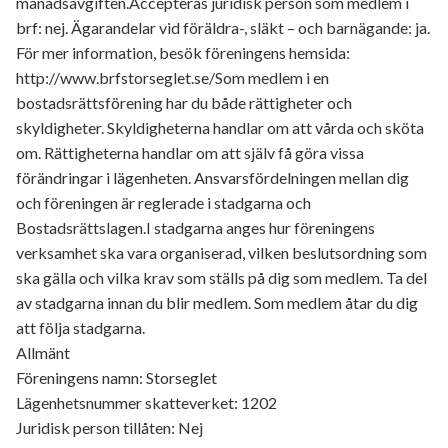
månadsavgiften.Accepteras juridisk person som medlem i
brf: nej. Ägarandelar vid föräldra-, släkt – och barnägande: ja.
För mer information, besök föreningens hemsida:
http://www.brfstorseglet.se/Som medlem i en
bostadsrättsförening har du både rättigheter och
skyldigheter. Skyldigheterna handlar om att vårda och sköta
om. Rättigheterna handlar om att själv få göra vissa
förändringar i lägenheten. Ansvarsfördelningen mellan dig
och föreningen är reglerade i stadgarna och
Bostadsrättslagen.I stadgarna anges hur föreningens
verksamhet ska vara organiserad, vilken beslutsordning som
ska gälla och vilka krav som ställs på dig som medlem. Ta del
av stadgarna innan du blir medlem. Som medlem åtar du dig
att följa stadgarna.
Allmänt
Föreningens namn: Storseglet
Lägenhetsnummer skatteverket: 1202
Juridisk person tillåten: Nej