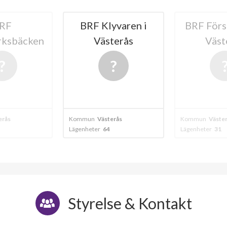
yvaren i
BRF Förstäven 2 i
BRF Mäl
terås
Västerås
20
erås
Kommun
Västerås
Kommun
Väste
Lägenheter
31
Lägenheter
69
Styrelse & Kontakt