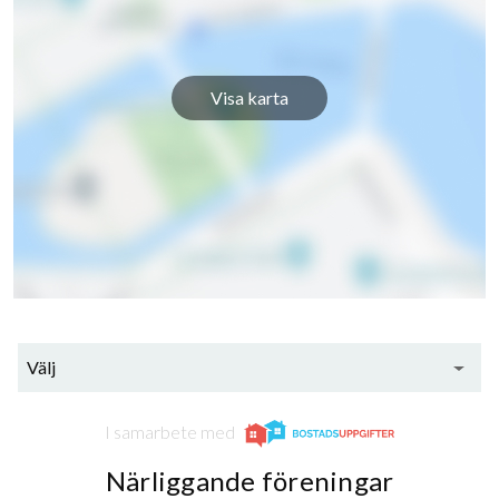
Visa karta
29
lägenheter
Välj
I samarbete med
Närliggande föreningar