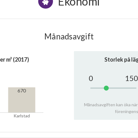
Ekonomi
Månadsavgift
er m² (2017)
Storlek på l
0
150
670
Månadsavgiften kan öka när
föreningens
Karlstad