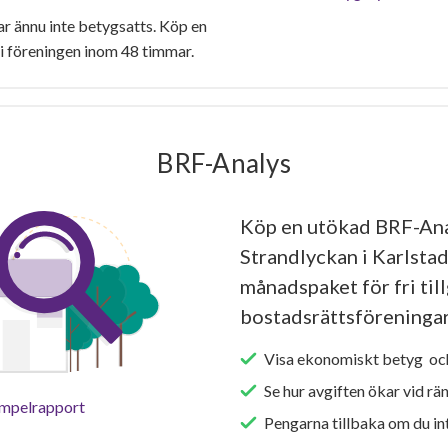
r ännu inte betygsatts. Köp en
i föreningen inom 48 timmar.
BRF-Analys
Köp en utökad BRF-Ana
Strandlyckan i Karlstad
månadspaket för fri tillg
bostadsrättsföreningar
Visa ekonomiskt betyg och
Se hur avgiften ökar vid rä
empelrapport
Pengarna tillbaka om du int