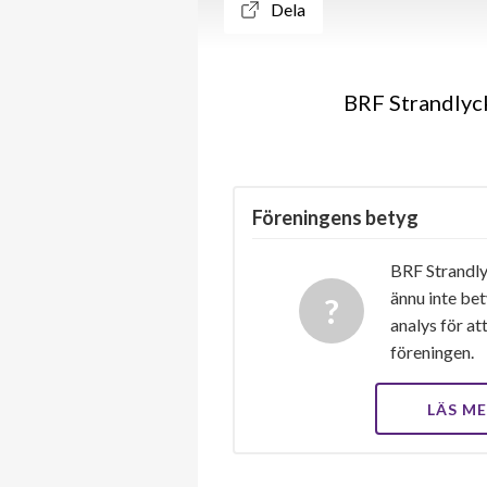
Dela
BRF Strandlyck
Föreningens betyg
BRF Strandly
ännu inte bet
analys för at
föreningen.
LÄS M