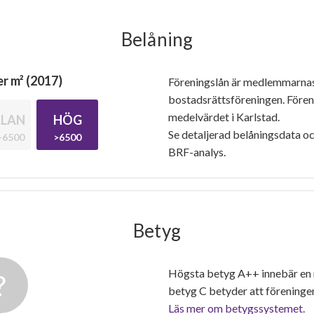
Belåning
r m² (2017)
Föreningslån är medlemmarna
bostadsrättsföreningen. Före
medelvärdet i Karlstad.
LAN
HÖG
Se detaljerad belåningsdata oc
-6500
>6500
BRF-analys.
Betyg
Högsta betyg A++ innebär en
betyg C betyder att föreninge
Läs mer om betygssystemet.