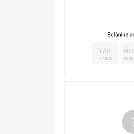
Belåning pe
LÅG
MEL
< 3500
3500