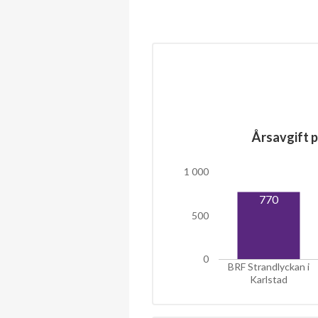
Årsavgift p
1 000
770
500
0
BRF Strandlyckan i
Karlstad