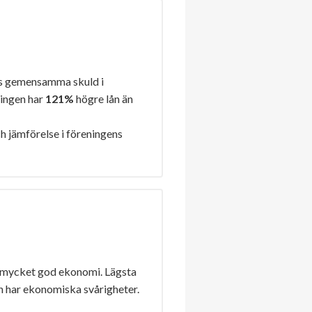
s gemensamma skuld i
ningen har
121%
högre lån än
h jämförelse i föreningens
 mycket god ekonomi. Lägsta
n har ekonomiska svårigheter.