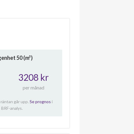
ägenhet
50
(m²)
3208 kr
per månad
 räntan går upp.
Se prognos
i
 BRF-analys.