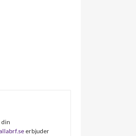
 din
allabrf.se
erbjuder