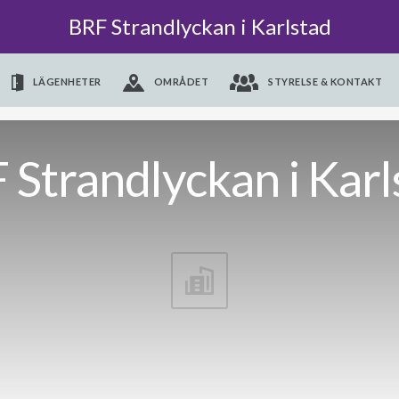
BRF Strandlyckan i Karlstad
LÄGENHETER
OMRÅDET
STYRELSE & KONTAKT
 Strandlyckan i Karl