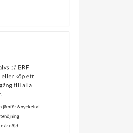
lys på BRF
 eller köp ett
ång till alla
.
 jämför 6 nyckeltal
ntehöjning
e är nöjd