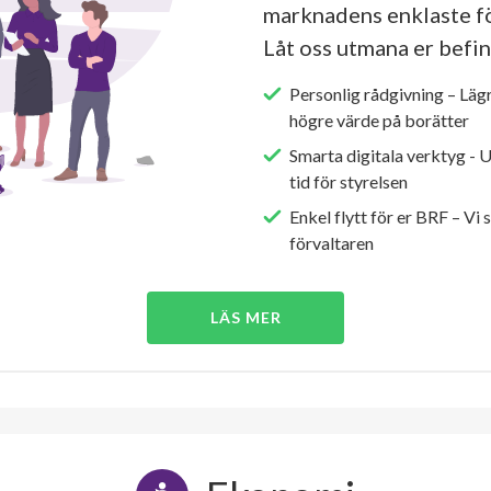
marknadens enklaste fö
Låt oss utmana er befin
Personlig rådgivning – Läg
högre värde på borätter
Smarta digitala verktyg - 
tid för styrelsen
Enkel flytt för er BRF – Vi 
förvaltaren
LÄS MER