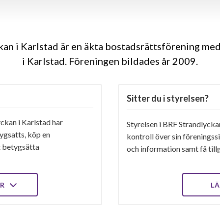
an i Karlstad är en äkta bostadsrättsförening me
i Karlstad. Föreningen bildades år 2009
Sitter du i styrelsen?
ckan i Karlstad har
Styrelsen i BRF Strandlyckan
ygsatts, köp en
kontroll över sin föreningss
t betygsätta
och information samt få tillg
ER
LÄ