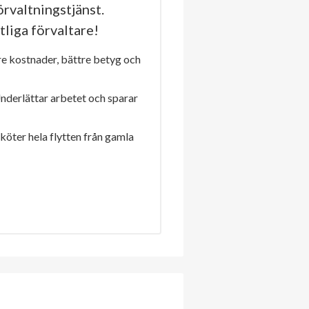
rvaltningstjänst.
tliga förvaltare!
re kostnader, bättre betyg och
Underlättar arbetet och sparar
sköter hela flytten från gamla