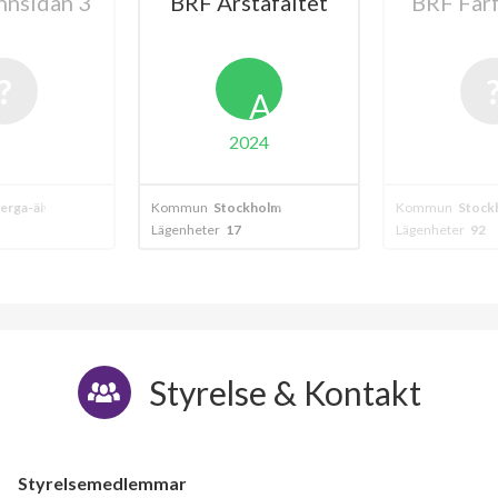
nnsidan 3
BRF Årstafältet
BRF Far
lägenheter
A
2024
erga-älvsjö - stockholm
Kommun
Stockholm
Kommun
Stock
Lägenheter
17
Lägenheter
92
Styrelse & Kontakt
Styrelsemedlemmar