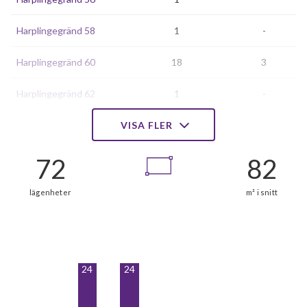
Harplingegränd 58
1
-
Harplingegränd 60
18
3
Harplingegränd 62
1
-
Harplingegränd 64
VISA FLER
1
-
Harplingegränd 66
1
-
Harplingegränd 68
1
3
Harplingegränd 72
1
-
Harplingegränd 74
1
-
24
24
Harplingegränd 76
18
0