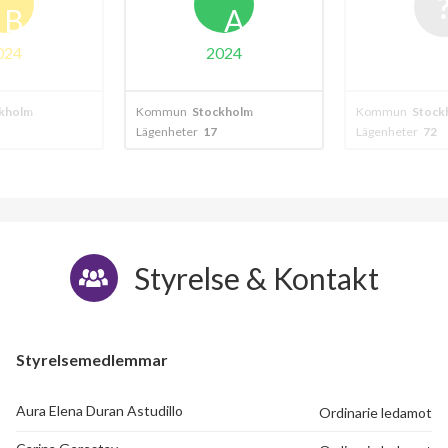
A
024
kholm
Kommun
Stockholm
Kommun
Stock
Lägenheter
72
Lägenheter
72
Styrelse & Kontakt
Styrelsemedlemmar
Aura Elena Duran Astudillo
Ordinarie ledamot