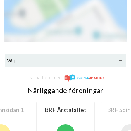
Välj
I samarbete med
Närliggande föreningar
96
lägenheter
tafältet
BRF Spinnsidan 2
BRF Svär