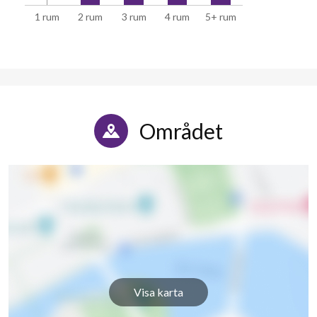
1 rum
2 rum
3 rum
4 rum
5+ rum
Ullaredsgränd 14
1
-
Ullaredsgränd 16
1
-
Ullaredsgränd 20
1
-
Ullaredsgränd 22
1
-
Området
Ullaredsgränd 24
18
3
Ullaredsgränd 26
1
-
Ullaredsgränd 28
1
-
Ullaredsgränd 30
1
-
Ullaredsgränd 32
1
-
Visa karta