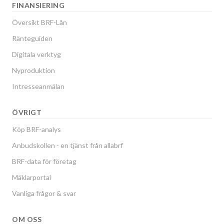
FINANSIERING
Översikt BRF-Lån
Ränteguiden
Digitala verktyg
Nyproduktion
Intresseanmälan
ÖVRIGT
Köp BRF-analys
Anbudskollen - en tjänst från allabrf
BRF-data för företag
Mäklarportal
Vanliga frågor & svar
OM OSS