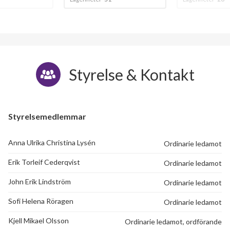
Lerduvevägen 9E
1
-
Lerduvevägen 9F
1
-
Lerduvevägen 9G
1
-
Styrelse & Kontakt
Lerduvevägen 9H
1
-
Styrelsemedlemmar
Anna Ulrika Christina Lysén
Ordinarie ledamot
Erik Torleif Cederqvist
Ordinarie ledamot
John Erik Lindström
Ordinarie ledamot
Sofi Helena Röragen
Ordinarie ledamot
Kjell Mikael Olsson
Ordinarie ledamot, ordförande