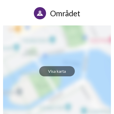
Lerduvevägen 7N
1
-
Området
Lerduvevägen 7P
1
-
Lerduvevägen 7Q
1
-
Lerduvevägen 8A
1
-
Lerduvevägen 8B
1
-
Lerduvevägen 8C
1
-
Visa karta
Lerduvevägen 8D
1
-
Lerduvevägen 8E
1
-
Lerduvevägen 8F
1
-
Lerduvevägen 8G
1
-