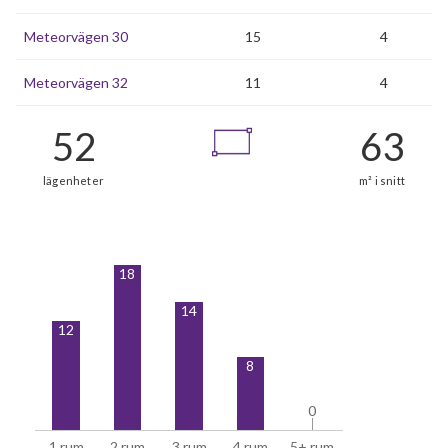
Meteorvägen 30
15
4
Meteorvägen 32
11
4
18
14
12
8
0
0
1 rum
2 rum
3 rum
4 rum
5+ rum