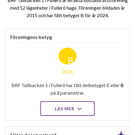
BRF Tallbacken 1 i Fullerö är en äkta bostadsrättsförening
med 52 lägenheter i Fullerö hage. Föreningen bildades år
2015 och har fått betyget B för år 2024
Föreningens betyg
B
2024
BRF Tallbacken 1 i Fullerö har fått delbetyget
C
eller
B
på
2
parametrar.
LÄS MER
Sitter du i styrelsen?