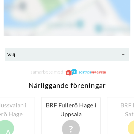
Välj
I samarbete med
Närliggande föreningar
svalan i
BRF Fullerö Hage i
BRF B
rö Hage
Uppsala
Satu
A