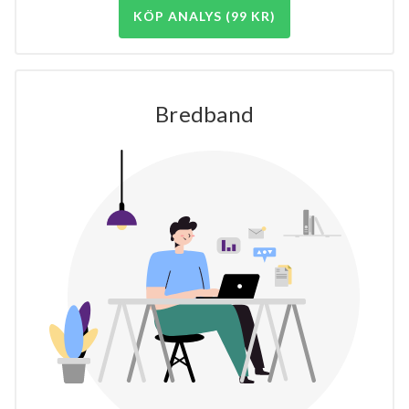
KÖP ANALYS (99 KR)
Bredband