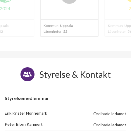
024
20
ala
Kommun
Uppsala
Kommun
Uppsa
Lägenheter
52
Lägenheter
56
Styrelse & Kontakt
Styrelsemedlemmar
Erik Krister Nonnemark
Ordinarie ledamot
Peter Björn Kanmert
Ordinarie ledamot