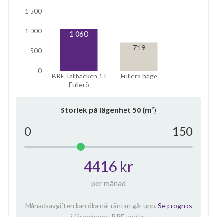
1 500
1 000
1 060
719
500
0
BRF Tallbacken 1 i
Fullerö hage
Fullerö
Storlek på lägenhet
50
(m²)
0
150
4416 kr
per månad
Månadsavgiften kan öka när räntan går upp.
Se prognos
i föreningens BRF-analys.