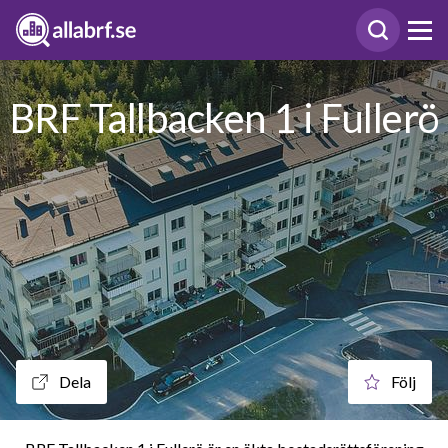
BRF Tallbacken 1 i Fullerö
Dela
Följ