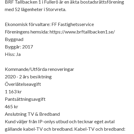
BRF Tallbacken 1 i Fullerö är en äkta bostadsrättsförening
med 52 lägenheter i Storvreta.
Ekonomisk förvaltare: FF Fastighetsservice
Föreningens hemsida: https://www.brftallbacken1.se/
Byggnad
Byggår: 2017
Hiss: Ja
Kommande/Utförda renoveringar
2020 - 2 års besiktning
Överlåtelseavgift
1 163 kr
Pantsättningsavgift
465 kr
Anslutning TV & Bredband
Kund väljer från IP-onlys utbud och tecknar eget avtal
gällande kabel-TV och bredband. Kabel-TV och bredband: