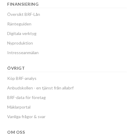
FINANSIERING
Översikt BRF-Lån
Ränteguiden
Digitala verktyg
Nyproduktion
Intresseanmälan
ÖVRIGT
Köp BRF-analys
Anbudskollen - en tjänst från allabrf
BRF-data för företag
Mäklarportal
Vanliga frågor & svar
OM OSS