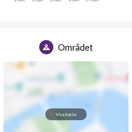
Området
Visa karta