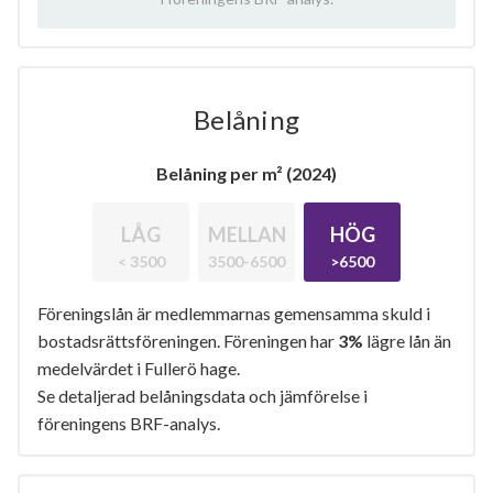
Belåning
Belåning per m² (2024)
LÅG
MELLAN
HÖG
< 3500
3500-6500
>6500
Föreningslån är medlemmarnas gemensamma skuld i
bostadsrättsföreningen. Föreningen har
3%
lägre lån än
medelvärdet i Fullerö hage.
Se detaljerad belåningsdata och jämförelse i
föreningens BRF-analys.