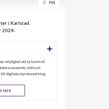
Följ
er i Karlstad.
år 2024
ar möjlighet att ta kontroll
datera utseende, bild och
till digitala styrelseverktyg
S MER