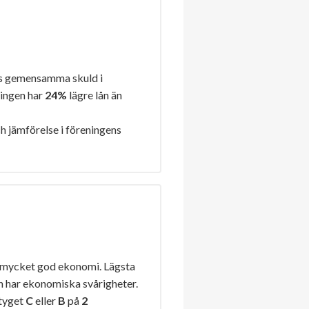
s gemensamma skuld i
ningen har
24%
lägre lån än
h jämförelse i föreningens
 mycket god ekonomi. Lägsta
n har ekonomiska svårigheter.
etyget
C
eller
B
på
2