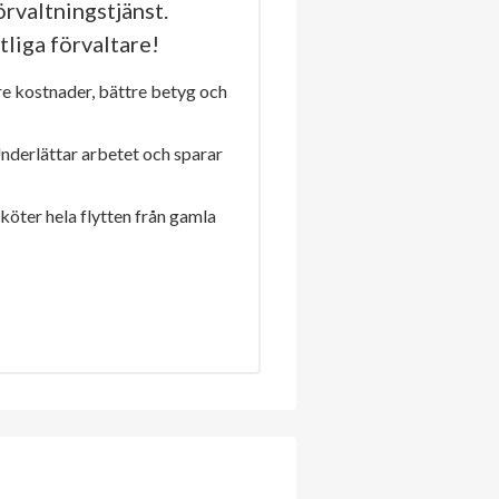
rvaltningstjänst.
tliga förvaltare!
re kostnader, bättre betyg och
Underlättar arbetet och sparar
sköter hela flytten från gamla