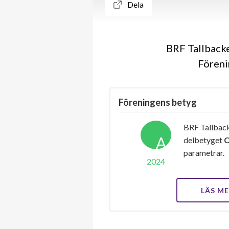
Dela
BRF Tallbacke
Föreni
Föreningens betyg
BRF Tallback
A
delbetyget
parametrar.
2024
LÄS M