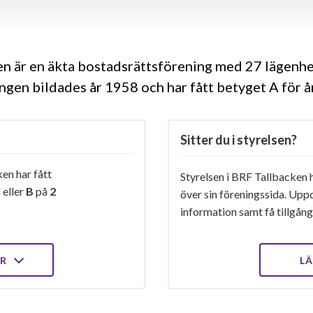
n är en äkta bostadsrättsförening med 27 lägenhet
ngen bildades år 1958 och har fått betyget A för 
Sitter du i styrelsen?
en har fått
Styrelsen i BRF Tallbacken h
C
eller
B
på
2
över sin föreningssida. Upp
information samt få tillgång 
ER
LÄ