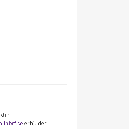
 din
allabrf.se
erbjuder