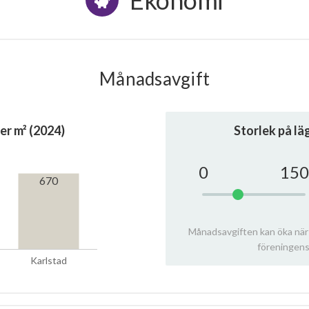
Ekonomi
Månadsavgift
er m² (2024)
Storlek på l
0
150
670
Månadsavgiften kan öka när
föreningens
Karlstad