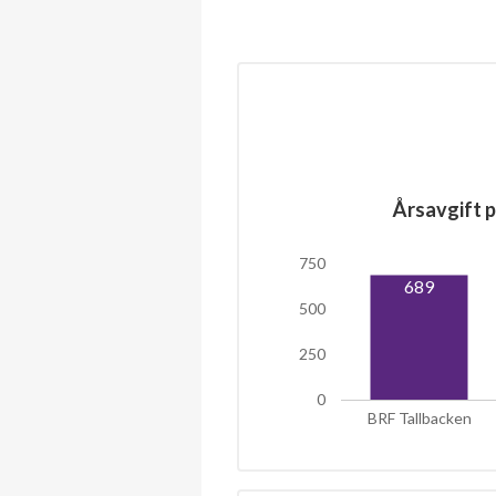
Årsavgift p
750
689
500
250
0
BRF Tallbacken