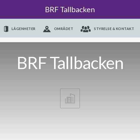
BRF Tallbacken
LÄGENHETER
OMRÅDET
STYRELSE & KONTAKT
BRF Tallbacken