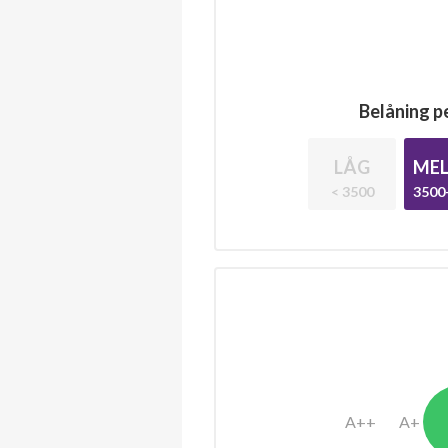
Belåning pe
LÅG
MEL
< 3500
3500