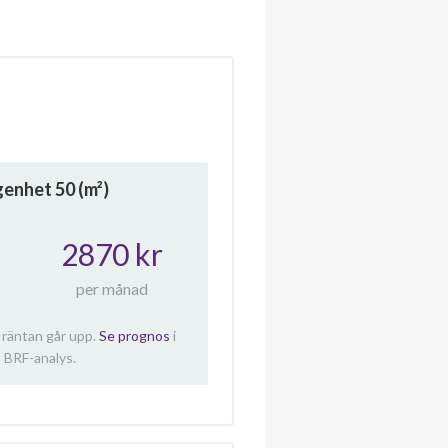
ägenhet
50
(m²)
2870 kr
per månad
 räntan går upp.
Se prognos
i
 BRF-analys.