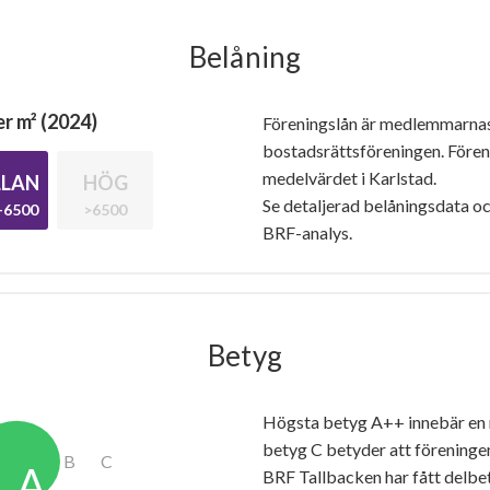
Belåning
r m² (2024)
Föreningslån är medlemmarna
bostadsrättsföreningen. Före
medelvärdet i Karlstad.
LAN
HÖG
Se detaljerad belåningsdata oc
-6500
>6500
BRF-analys.
Betyg
Högsta betyg A++ innebär en
betyg C betyder att föreninge
BRF Tallbacken har fått delb