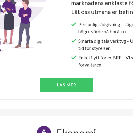
marknadens enklaste fö
Låt oss utmana er befin
Personlig rådgivning – Läg
högre värde på borätter
Smarta digitala verktyg - 
tid för styrelsen
Enkel flytt för er BRF – Vi 
förvaltaren
LÄS MER