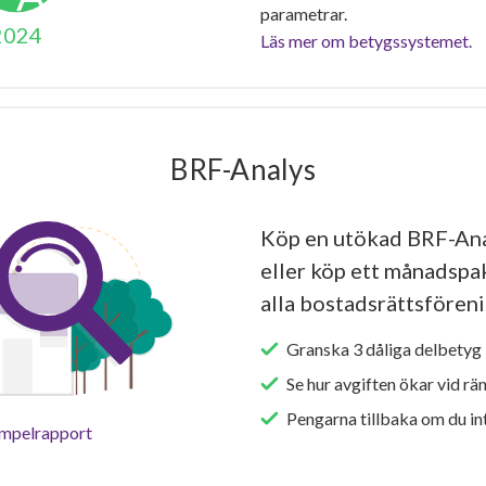
parametrar.
2024
Läs mer om betygssystemet.
BRF-Analys
Köp en utökad BRF-Ana
eller köp ett månadspake
alla bostadsrättsföreni
Granska 3 dåliga delbetyg 
Se hur avgiften ökar vid rä
Pengarna tillbaka om du int
empelrapport