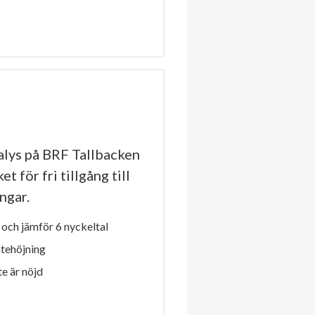
lys på BRF Tallbacken
t för fri tillgång till
ngar.
och jämför 6 nyckeltal
ntehöjning
e är nöjd