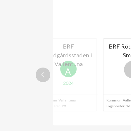
Åby-Park
BRF
BRF Röd
Trädgårdsstaden i
Sm
Vallentuna
A
A
+
2024
2024
lentuna
Kommun
Vallentuna
Kommun
Vall
37
Lägenheter
29
Lägenheter
16