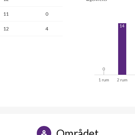
11
0
14
12
4
0
0
1 rum
2 rum
Området