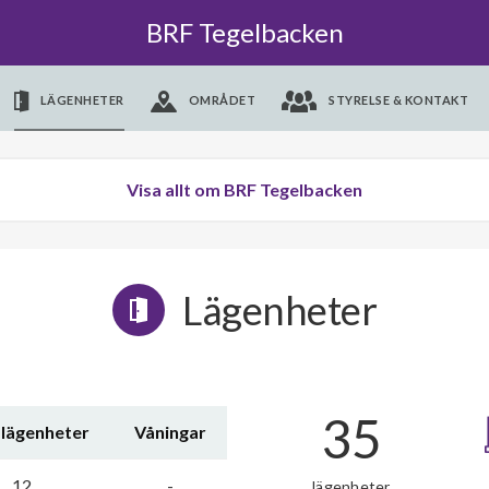
BRF Tegelbacken
LÄGENHETER
OMRÅDET
STYRELSE & KONTAKT
Visa allt om BRF Tegelbacken
Lägenheter
35
 lägenheter
Våningar
12
-
lägenheter