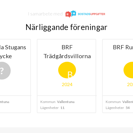
I samarbete med
Närliggande föreningar
a Stugans
BRF
BRF Ru
ycke
Trädgårdsvillorna
B
2024
20
entuna
Kommun
Vallentuna
Kommun
Vallen
Lägenheter
11
Lägenheter
54