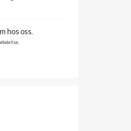
m hos oss.
labrf.se.