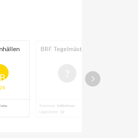
nhällen
BRF Tegelmästaren
BRF Tär
B
24
202
tuna
Kommun
Vallentuna
Kommun
Vallent
Lägenheter
12
Lägenheter
32