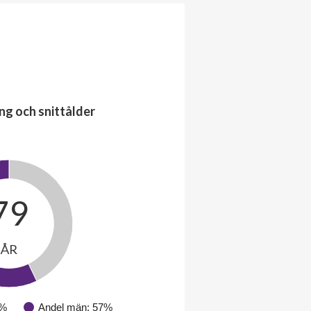
ng och snittålder
79
ÅR
3%
Andel män: 57%