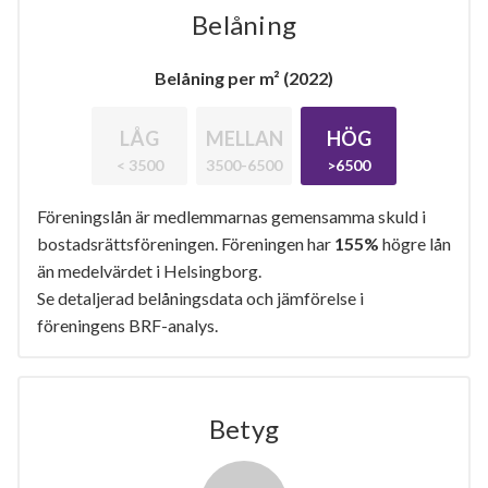
Belåning
Belåning per m² (2022)
LÅG
MELLAN
HÖG
< 3500
3500-6500
>6500
Föreningslån är medlemmarnas gemensamma skuld i
bostadsrättsföreningen. Föreningen har
155%
högre lån
än medelvärdet i Helsingborg.
Se detaljerad belåningsdata och jämförelse i
föreningens BRF-analys.
Betyg