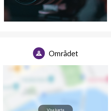
Området
Visa karta