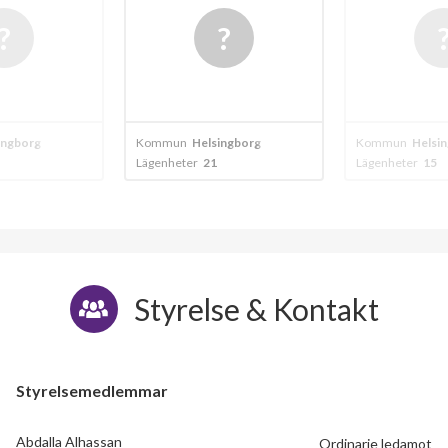
ingborg
Kommun
Helsingborg
Kommun
Helsi
Lägenheter
21
Lägenheter
15
Styrelse & Kontakt
Styrelsemedlemmar
Abdalla Alhassan
Ordinarie ledamot