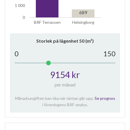
1 000
689
0
BRF Terrassen
Helsingborg
Storlek på lägenhet
50
(m²)
0
150
9154 kr
per månad
Månadsavgiften kan öka när räntan går upp.
Se prognos
i föreningens BRF-analys.