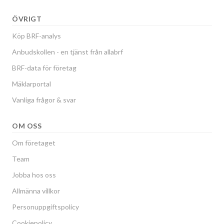
ÖVRIGT
Köp BRF-analys
Anbudskollen - en tjänst från allabrf
BRF-data för företag
Mäklarportal
Vanliga frågor & svar
OM OSS
Om företaget
Team
Jobba hos oss
Allmänna villkor
Personuppgiftspolicy
Cookiepolicy