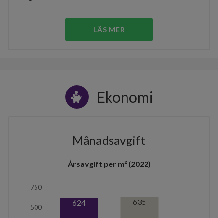
LÄS MER
Ekonomi
Månadsavgift
Årsavgift per m² (2022)
750
635
624
500