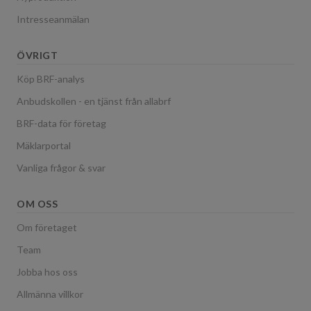
Intresseanmälan
ÖVRIGT
Köp BRF-analys
Anbudskollen - en tjänst från allabrf
BRF-data för företag
Mäklarportal
Vanliga frågor & svar
OM OSS
Om företaget
Team
Jobba hos oss
Allmänna villkor