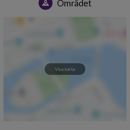
Området
Bernadottevägen 57
1
-
Bernadottevägen 59
1
-
Hugo Alfvéns väg 4
19
5
Hugo Alfvéns väg 6
1
-
Hugo Alfvéns väg 8
1
-
Visa karta
Hugo Alfvéns väg 10
1
-
Hugo Alfvéns väg 12
19
5
Hugo Alfvéns väg 16
19
5
Hugo Alfvéns väg 18
1
-