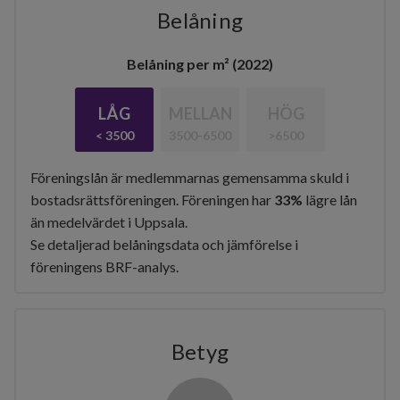
Belåning
Belåning per m² (2022)
LÅG
MELLAN
HÖG
< 3500
3500-6500
>6500
Föreningslån är medlemmarnas gemensamma skuld i
bostadsrättsföreningen. Föreningen har
33%
lägre lån
än medelvärdet i Uppsala.
Se detaljerad belåningsdata och jämförelse i
föreningens BRF-analys.
Betyg