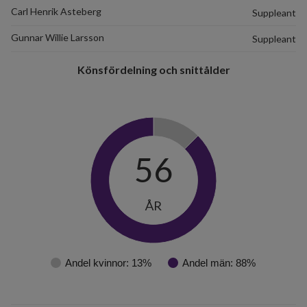
Carl Henrik Asteberg
Suppleant
Gunnar Willie Larsson
Suppleant
Könsfördelning och snittålder
56
ÅR
130
lägenheter
Andel kvinnor: 13%
Andel män: 88%