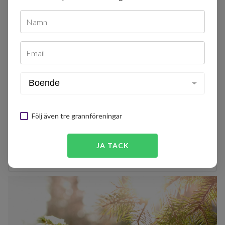
Namn
Email
Följ även tre grannföreningar
+
JA TACK
Sitter du i styrelsen? Logga in för att lägga till bilder.