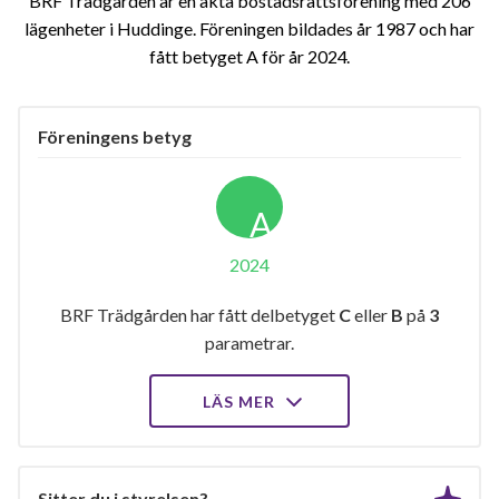
BRF Trädgården är en äkta bostadsrättsförening med 206
lägenheter i Huddinge. Föreningen bildades år 1987 och har
fått betyget A för år 2024
Föreningens betyg
A
2024
BRF Trädgården har fått delbetyget
C
eller
B
på
3
parametrar.
LÄS MER
Sitter du i styrelsen?