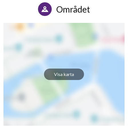
Patron Pehrs väg 36
8
5
Området
Visa karta