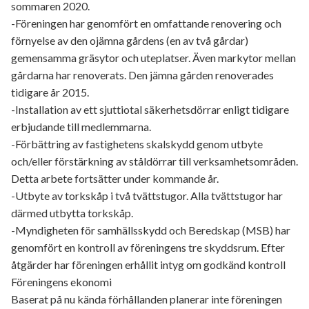
sommaren 2020.
-Föreningen har genomfört en omfattande renovering och
förnyelse av den ojämna gårdens (en av två gårdar)
gemensamma gräsytor och uteplatser. Även markytor mellan
gårdarna har renoverats. Den jämna gården renoverades
tidigare år 2015.
-Installation av ett sjuttiotal säkerhetsdörrar enligt tidigare
erbjudande till medlemmarna.
-Förbättring av fastighetens skalskydd genom utbyte
och/eller förstärkning av ståldörrar till verksamhetsområden.
Detta arbete fortsätter under kommande år.
-Utbyte av torkskåp i två tvättstugor. Alla tvättstugor har
därmed utbytta torkskåp.
-Myndigheten för samhällsskydd och Beredskap (MSB) har
genomfört en kontroll av föreningens tre skyddsrum. Efter
åtgärder har föreningen erhållit intyg om godkänd kontroll
Föreningens ekonomi
Baserat på nu kända förhållanden planerar inte föreningen