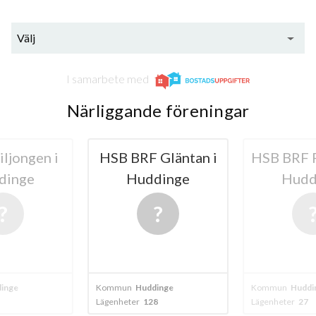
Välj
I samarbete med
Närliggande föreningar
ljongen i
HSB BRF Gläntan i
HSB BRF F
dinge
Huddinge
Hudd
inge
Kommun
Huddinge
Kommun
Huddi
Lägenheter
128
Lägenheter
27