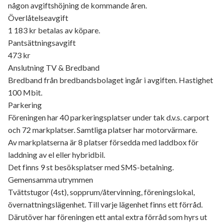
någon avgiftshöjning de kommande åren.
Överlåtelseavgift
1 183 kr betalas av köpare.
Pantsättningsavgift
473 kr
Anslutning TV & Bredband
Bredband från bredbandsbolaget ingår i avgiften. Hastighet
100 Mbit.
Parkering
Föreningen har 40 parkeringsplatser under tak d.v.s. carport
och 72 markplatser. Samtliga platser har motorvärmare.
Av markplatserna är 8 platser försedda med laddbox för
laddning av el eller hybridbil.
Det finns 9 st besöksplatser med SMS-betalning.
Gemensamma utrymmen
Tvättstugor (4st), sopprum/återvinning, föreningslokal,
övernattningslägenhet. Till varje lägenhet finns ett förråd.
Därutöver har föreningen ett antal extra förråd som hyrs ut