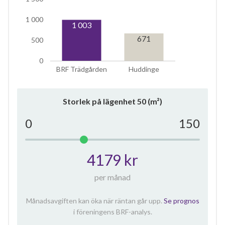
1 000
1 003
671
500
0
BRF Trädgården
Huddinge
Storlek på lägenhet
50
(m²)
0
150
4179 kr
per månad
Månadsavgiften kan öka när räntan går upp.
Se prognos
i föreningens BRF-analys.