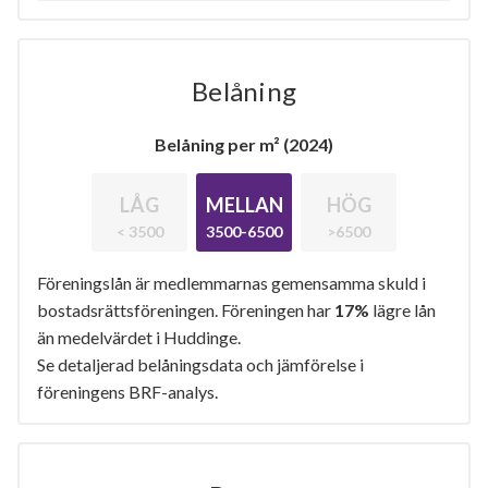
Belåning
Belåning per m² (2024)
LÅG
MELLAN
HÖG
< 3500
3500-6500
>6500
Föreningslån är medlemmarnas gemensamma skuld i
bostadsrättsföreningen. Föreningen har
17%
lägre lån
än medelvärdet i Huddinge.
Se detaljerad belåningsdata och jämförelse i
föreningens BRF-analys.