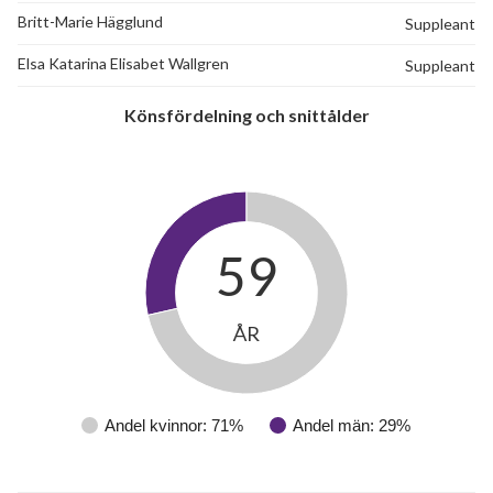
Britt-Marie Hägglund
Suppleant
Elsa Katarina Elisabet Wallgren
Suppleant
Könsfördelning och snittålder
59
ÅR
Andel kvinnor: 71%
Andel män: 29%