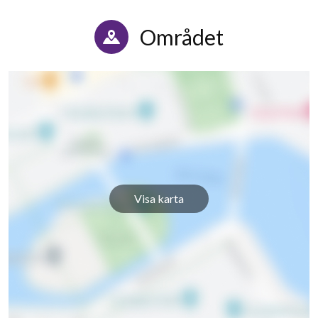
Nygatan 73
1
-
Området
Nygatan 75
1
-
Nygatan 77
1
-
Nygatan 79
1
-
Nygatan 81
1
-
Nygatan 83
1
-
Visa karta
Nygatan 85
1
-
Nygatan 87
1
-
Nygatan 89
1
-
Nygatan 91
1
-