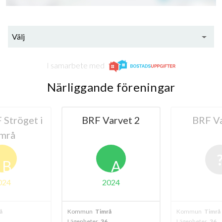
Nygatan 93
1
-
Välj
I samarbete med
Närliggande föreningar
Ströget i
BRF Varvet 2
BRF Va
mrå
B
A
024
2024
å
Kommun
Timrå
Kommun
Timrå
Lägenheter
36
Lägenheter
36