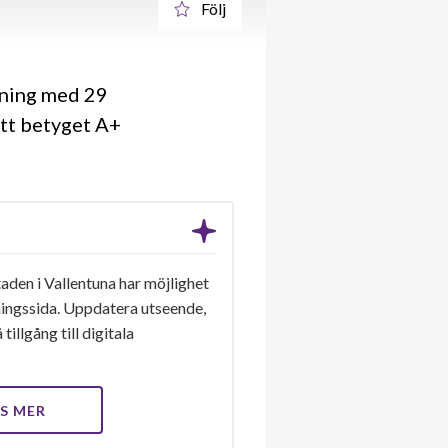
Följ
ening med 29
ått betyget A+
aden i Vallentuna har möjlighet
eningssida. Uppdatera utseende,
tillgång till digitala
S MER