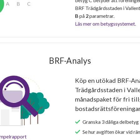
betyg C betyder att föreninge
BRF Trädgårdsstaden i Vallent
B
på
2
parametrar.
Läs mer om betygssystemet.
BRF-Analys
Köp en utökad BRF-Ana
Trädgårdsstaden i Valle
månadspaket för fri tillg
bostadsrättsföreningar
Granska 3 dåliga delbetyg 
Se hur avgiften ökar vid rä
empelrapport