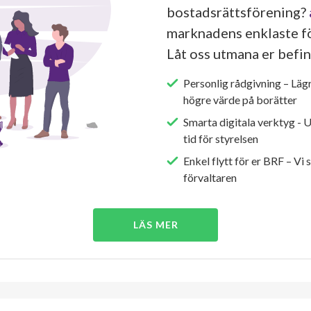
bostadsrättsförening?
marknadens enklaste fö
Låt oss utmana er befin
Personlig rådgivning – Läg
högre värde på borätter
Smarta digitala verktyg - 
tid för styrelsen
Enkel flytt för er BRF – Vi 
förvaltaren
LÄS MER