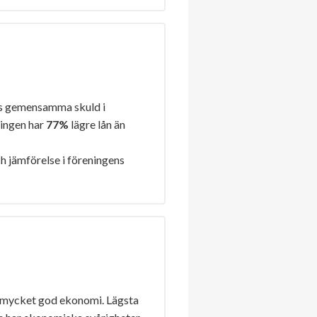
s gemensamma skuld i
ningen har
77%
lägre lån än
h jämförelse i föreningens
 mycket god ekonomi. Lägsta