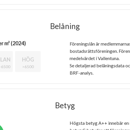
Belåning
r m² (2024)
Föreningslån är medlemmarna
bostadsrättsföreningen. Före
medelvärdet i Vallentuna.
LAN
HÖG
Se detaljerad belåningsdata oc
-6500
>6500
BRF-analys.
Betyg
Högsta betyg A++ innebär en