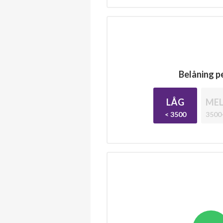
Belåning pe
LÅG
MEL
< 3500
3500