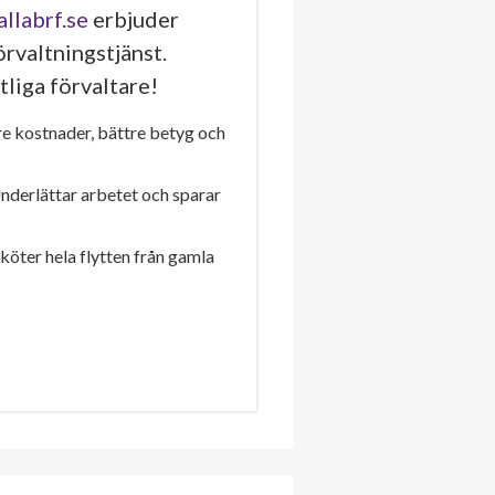
allabrf.se
erbjuder
rvaltningstjänst.
tliga förvaltare!
re kostnader, bättre betyg och
Underlättar arbetet och sparar
sköter hela flytten från gamla