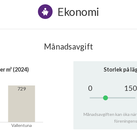
Ekonomi
Månadsavgift
er m² (2024)
Storlek på l
0
150
729
Månadsavgiften kan öka när
föreningens
Vallentuna