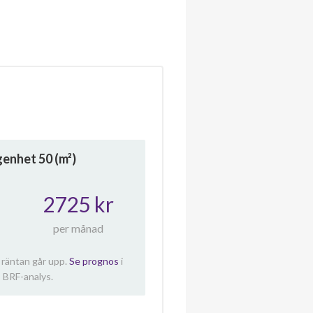
ägenhet
50
(m²)
2725 kr
per månad
 räntan går upp.
Se prognos
i
 BRF-analys.