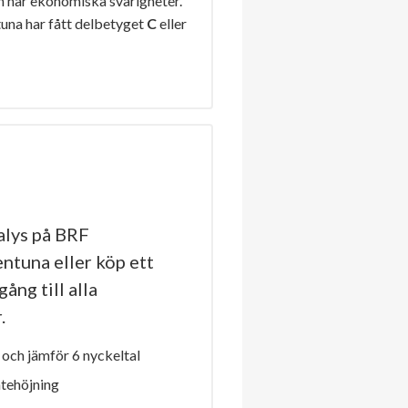
n har ekonomiska svårigheter.
una har fått delbetyget
C
eller
lys på BRF
ntuna eller köp ett
ång till alla
.
och jämför 6 nyckeltal
ntehöjning