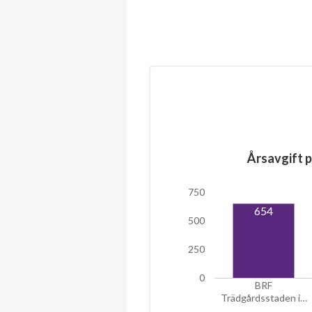
Årsavgift p
750
654
500
250
0
BRF
Trädgårdsstaden i…