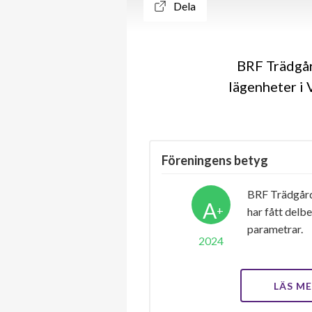
Dela
BRF Trädgår
lägenheter i 
Föreningens betyg
BRF Trädgård
A
+
har fått delb
parametrar.
2024
LÄS M