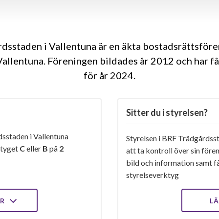
dsstaden i Vallentuna är en äkta bostadsrättsför
Vallentuna. Föreningen bildades år 2012 och har f
för år 2024
Sitter du i styrelsen?
sstaden i Vallentuna
Styrelsen i BRF Trädgårdsst
etyget
C
eller
B
på
2
att ta kontroll över sin för
bild och information samt få 
styrelseverktyg
ER
LÄ