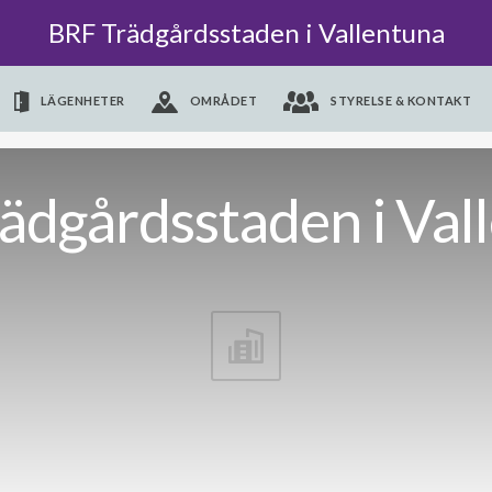
BRF Trädgårdsstaden i Vallentuna
LÄGENHETER
OMRÅDET
STYRELSE & KONTAKT
ädgårdsstaden i Val