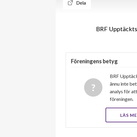
Dela
BRF Upptäcktsr
Föreningens betyg
BRF Upptäck
ännu inte bet
analys för at
föreningen.
LÄS M