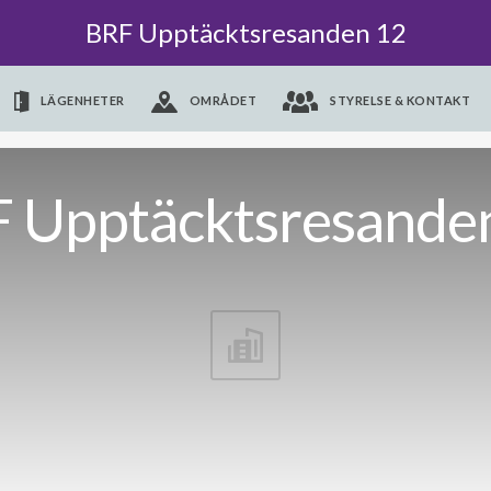
BRF Upptäcktsresanden 12
LÄGENHETER
OMRÅDET
STYRELSE & KONTAKT
 Upptäcktsresande