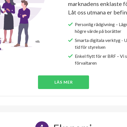
marknadens enklaste fö
Låt oss utmana er befin
Personlig rådgivning – Läg
högre värde på borätter
Smarta digitala verktyg - 
tid för styrelsen
Enkel flytt för er BRF – Vi 
förvaltaren
LÄS MER