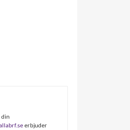
 din
allabrf.se
erbjuder