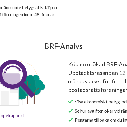
 ännu inte betygsatts. Köp en
i föreningen inom 48 timmar.
BRF-Analys
Köp en utökad BRF-Ana
Upptäcktsresanden 12 e
månadspaket för fri tillg
bostadsrättsföreningar
Visa ekonomiskt betyg och
Se hur avgiften ökar vid rä
empelrapport
Pengarna tillbaka om du int