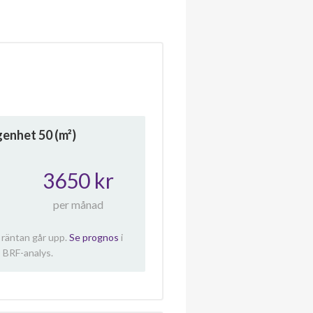
ägenhet
50
(m²)
3650 kr
per månad
 räntan går upp.
Se prognos
i
 BRF-analys.