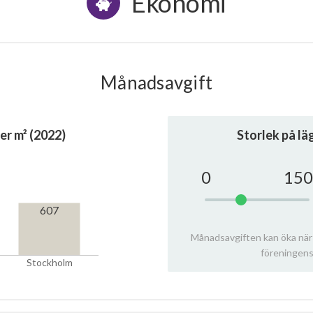
Ekonomi
Månadsavgift
er m² (2022)
Storlek på l
0
150
607
Månadsavgiften kan öka när
föreningens
Stockholm