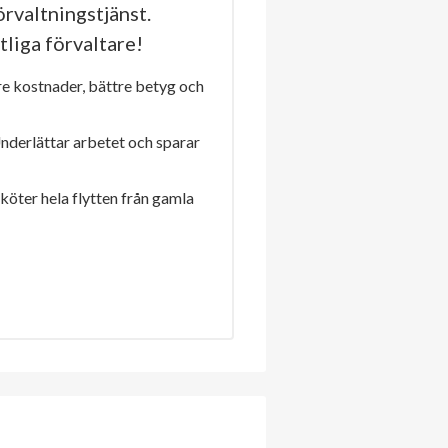
rvaltningstjänst.
tliga förvaltare!
re kostnader, bättre betyg och
Underlättar arbetet och sparar
sköter hela flytten från gamla