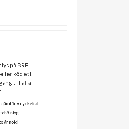
lys på BRF
ller köp ett
ång till alla
.
 jämför 6 nyckeltal
ntehöjning
e är nöjd