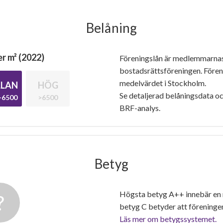
Belåning
r m² (2022)
Föreningslån är medlemmarna
bostadsrättsföreningen. Före
medelvärdet i Stockholm.
LAN
HÖG
Se detaljerad belåningsdata oc
-6500
>6500
BRF-analys.
Betyg
Högsta betyg A++ innebär en
betyg C betyder att föreninge
Läs mer om betygssystemet.