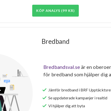
KÖP ANALYS (99 KR)
Bredband
Bredbandsval.se
är en oberoen
för bredband som hjälper dig a
Jämför bredband i BRF Upptäcktsre
Se uppdaterade kampanjer i realtid
Vi hjälper dig att byta