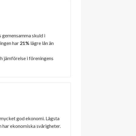
s gemensamma skuld i
ningen har
21%
lägre lån än
h jämförelse i föreningens
 mycket god ekonomi. Lägsta
n har ekonomiska svårigheter.