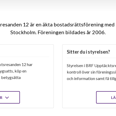
esanden 12 är en äkta bostadsrättsförening med 
Stockholm. Föreningen bildades år 2006
Sitter du i styrelsen?
tsresanden 12 har
Styrelsen i BRF Upptäcktsre
ygsatts, köp en
kontroll över sin föreningss
t betygsätta
och information samt få tillg
ER
LÄ