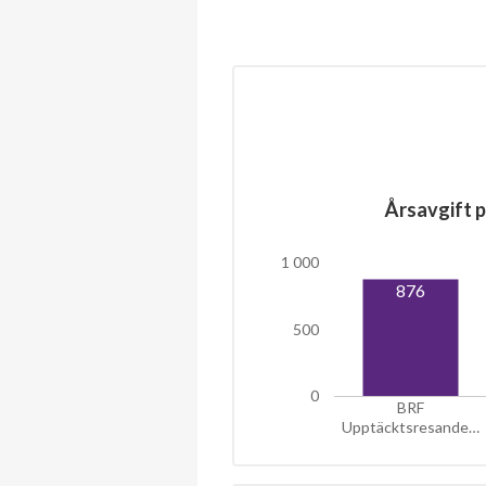
Årsavgift p
1 000
876
500
0
BRF
Upptäcktsresande…