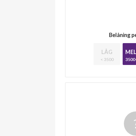
Belåning pe
LÅG
MEL
< 3500
3500