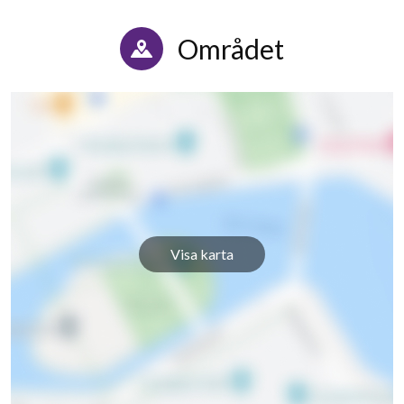
Området
Visa karta