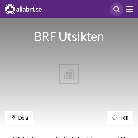
BRF Utsikten
Dela
Följ