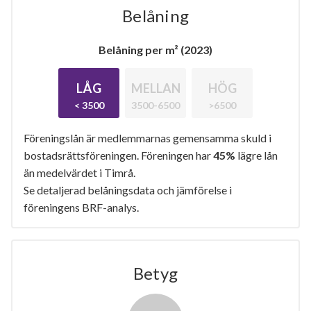
Belåning
Belåning per m² (2023)
LÅG
MELLAN
HÖG
< 3500
3500-6500
>6500
Föreningslån är medlemmarnas gemensamma skuld i
bostadsrättsföreningen. Föreningen har
45%
lägre lån
än medelvärdet i Timrå.
Se detaljerad belåningsdata och jämförelse i
föreningens BRF-analys.
Betyg