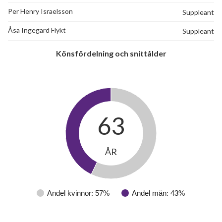
Per Henry Israelsson
Suppleant
Åsa Ingegärd Flykt
Suppleant
Könsfördelning och snittålder
63
ÅR
42
Andel kvinnor: 57%
Andel män: 43%
lägenheter