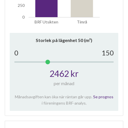
250
0
BRF Utsikten
Timrå
Storlek på lägenhet
50
(m²)
0
150
2462 kr
per månad
Månadsavgiften kan öka när räntan går upp.
Se prognos
i föreningens BRF-analys.