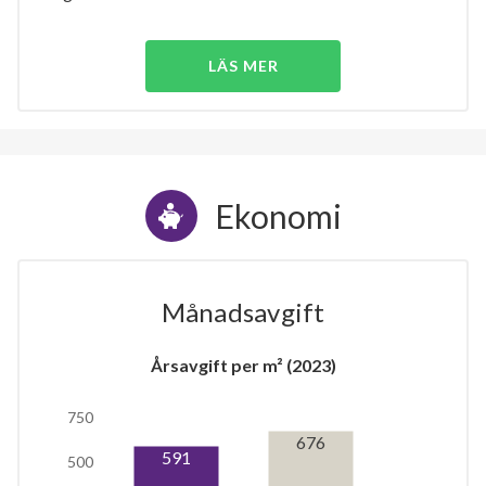
LÄS MER
Ekonomi
Månadsavgift
Årsavgift per m² (2023)
750
676
591
500