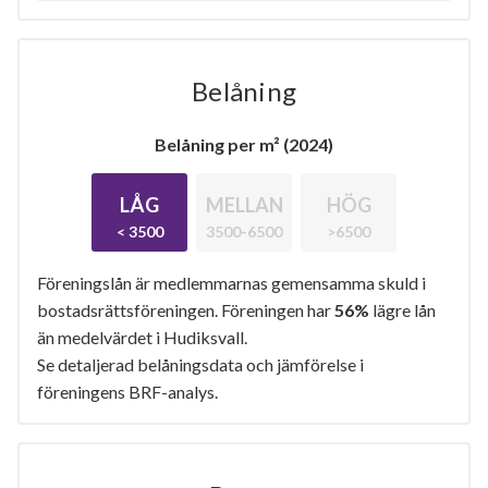
Belåning
Belåning per m² (2024)
LÅG
MELLAN
HÖG
< 3500
3500-6500
>6500
Föreningslån är medlemmarnas gemensamma skuld i
bostadsrättsföreningen. Föreningen har
56%
lägre lån
än medelvärdet i Hudiksvall.
Se detaljerad belåningsdata och jämförelse i
föreningens BRF-analys.