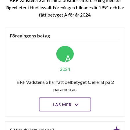
BRF Vadstena 3 är en äkta bostadsrättsförening med 35
lägenheter i Hudiksvall. Föreningen bildades år 1991 och har
fått betyget A för år 2024
Föreningens betyg
A
2024
BRF Vadstena 3 har fått delbetyget
C
eller
B
på
2
parametrar.
LÄS MER
Sitter du i styrelsen?