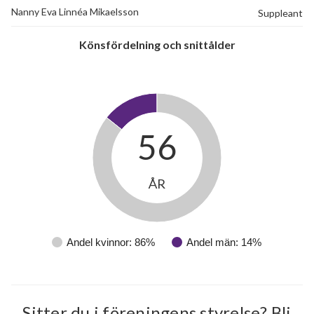
Nanny Eva Linnéa Mikaelsson
Suppleant
Könsfördelning och snittålder
56
35
ÅR
lägenheter
Andel kvinnor: 86%
Andel män: 14%
Sitter du i föreningens styrelse? Bli