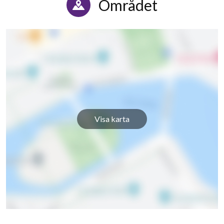
Området
Visa karta