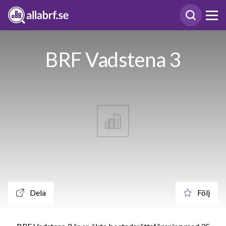
BRF Vadstena 3
Dela
Följ