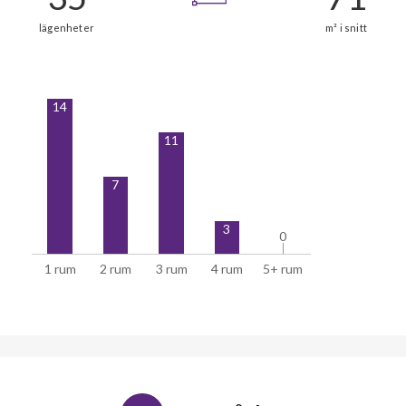
14
11
7
3
0
0
1 rum
2 rum
3 rum
4 rum
5+ rum