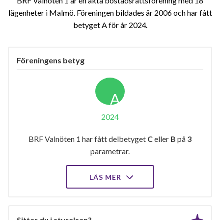
BRF Valnöten 1 är en äkta bostadsrättsförening med 18
lägenheter i Malmö. Föreningen bildades år 2006 och har fått
betyget A för år 2024
Föreningens betyg
A
2024
BRF Valnöten 1 har fått delbetyget
C
eller
B
på
3
parametrar.
LÄS MER
Sitter du i styrelsen?