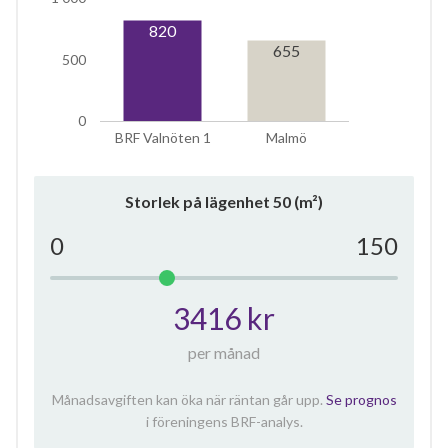
820
655
500
0
BRF Valnöten 1
Malmö
Storlek på lägenhet
50
(m²)
0
150
3416 kr
per månad
Månadsavgiften kan öka när räntan går upp.
Se prognos
i föreningens BRF-analys.