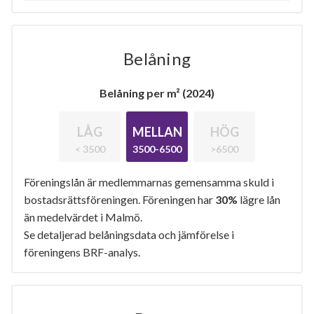
Belåning
Belåning per m² (2024)
LÅG
MELLAN
HÖG
< 3500
3500-6500
>6500
Föreningslån är medlemmarnas gemensamma skuld i
bostadsrättsföreningen. Föreningen har
30%
lägre lån
än medelvärdet i Malmö.
Se detaljerad belåningsdata och jämförelse i
föreningens BRF-analys.