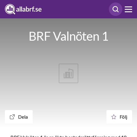
BRF Valnöten 1
Dela
Följ