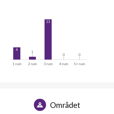
13
4
1
1
0
0
0
0
1 rum
2 rum
3 rum
4 rum
5+ rum
Området